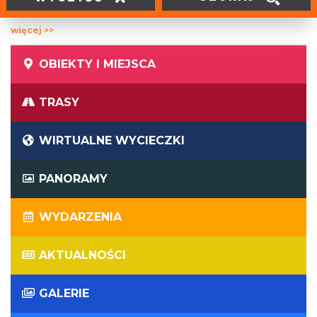
wspominać to, co było najlepsze w tegorocznym
wydarzeniu. Zapraszamy do zobaczenia galerii zdjęć z
więcej >>
Industriady 2016. Warto!
OBIEKTY I MIEJSCA
TRASY
WIRTUALNE WYCIECZKI
PANORAMY
WYDARZENIA
AKTUALNOŚCI
GALERIE