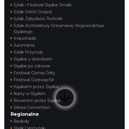
Szlak i Festiwal Śląskie Smaki
Szlak Orlich Gniazd
Szlak Zabytków Techniki
Szlak Architektury Drewnianej Województwa
Śląskiego
Industriada
Juromania
Szlak Przyrody
Śląskie z dzieckiem
Śląskie po zdrowie
Festiwal Górnej Odry
Festiwal DziewięćSił
Kajakiem przez Śląskie
Narty w Śląskim
Rowerem przez Śląskie
Silesia Convention
Regionalne
Beskidy
Śląsk Cieszyński