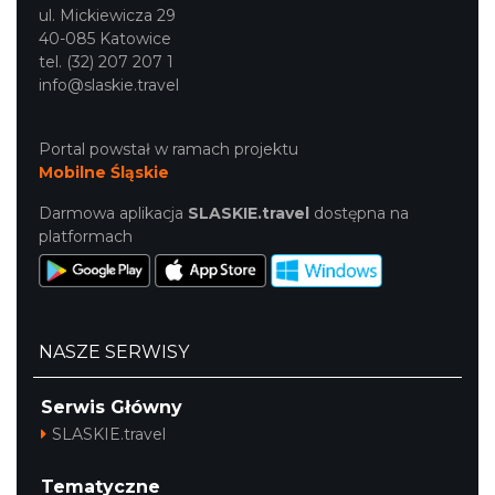
ul. Mickiewicza 29
40-085 Katowice
tel. (32) 207 207 1
info@slaskie.travel
Portal powstał w ramach projektu
Mobilne Śląskie
Darmowa aplikacja
SLASKIE.travel
dostępna na
platformach
NASZE SERWISY
Serwis Główny
SLASKIE.travel
Tematyczne