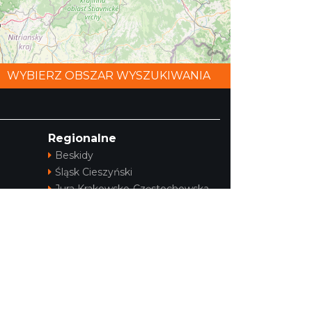
WYBIERZ OBSZAR WYSZUKIWANIA
©
OpenStreetMap
contributors.
Regionalne
Beskidy
Śląsk Cieszyński
Jura Krakowsko-Częstochowska
i
Kraina Górnej Odry
Górnośląsko-Zagłębiowska
Metropolia
ej