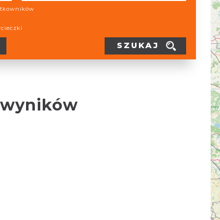
żytkowników
ycieczki
SZUKAJ
 wyników