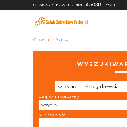
|
SZLAK ZABYTKÓW TECHNIKI
SLASKIE.
TRAVEL
Główna
Szukaj
WYSZUKIWAR
Region turystyczny
Region turystyczny
Wszystko
Miejscowość