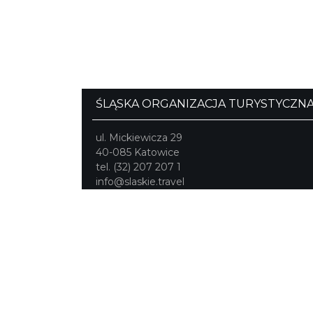
ŚLĄSKA ORGANIZACJA TURYSTYCZN
ul. Mickiewicza 29
40-085 Katowice
tel. (32) 207 207 1
info@slaskie.travel
Portal powstał w ramach projektu
Mobilne Śląskie
Darmowa aplikacja
SLASKIE.travel
dostępn
na platformach