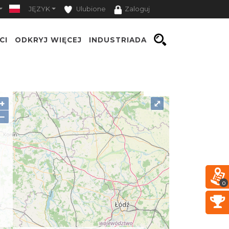
JĘZYK
Ulubione
Zaloguj
CI
ODKRYJ WIĘCEJ
INDUSTRIADA
+
⤢
−
0