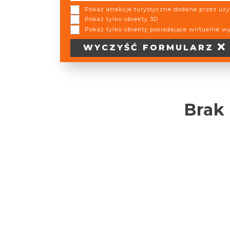
Pokaż atrakcje turystyczne dodane przez u
Pokaż tylko obiekty 3D
Pokaż tylko obiekty posiadające wirtualne w
WYCZYŚĆ
FORMULARZ
Brak