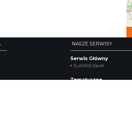
A
NASZE SERWISY
Serwis Główny
SLASKIE.travel
Tematyczne
Szlak i Festiwal Śląskie Smak
Szlak Orlich Gniazd
Szlak Zabytków Techniki
Szlak Architektury Drewnian
a
Województwa Śląskiego
Industriada
Juromania