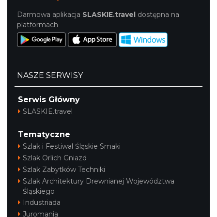
Darmowa aplikacja
SLASKIE.travel
dostępna na
platformach
NASZE SERWISY
Serwis Główny
SLASKIE.travel
Tematyczne
Szlak i Festiwal Śląskie Smaki
Szlak Orlich Gniazd
Szlak Zabytków Techniki
Szlak Architektury Drewnianej Województwa
Śląskiego
Industriada
Juromania