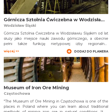
Zawodowego i Propagandy Górnictwa przy KWK „Zabrze –
Bielszowice”, nastąpiło w grudniu 1985 r. Współcześnie na
bazie dawnego ośrodka szkoleniowego i wyrobisk „Królowej
Luizy” powstał Park 12C, dedykowany przede wszystkim dla
Górnicza Sztolnia Ćwiczebna w Wodzisławiu Śląskim
rodzinom z dziećmi i zorganizowanym grupom szkolnym.
Wodzisław Śląski
Górnicza Sztolnia Ćwiczebna w Wodzisławiu Śląskim od lat
służy jako miejsce nauki zawodu górniczego, a obecnie
pełni także funkcję nietypowej izby regionalnej,
przypominającej o górniczych tradycjach Wodzisławia
więcej >>
DODAJ DO PLANERA
Śląskiego. Ćwiczebną Sztolnię oddano do użytku w 1984
roku. Znajdujące się kilka metrów pod ziemią chodniki i
ściany wyposażono w oryginalne maszyny i sprzęt
kopalniany - w tym w kombajny, przenośnik czy kolejkę.
Museum of Iron Ore Mining
Częstochowa
"The Museum of Ore Mining in Częstochowa is one of the
places in Poland where you can learn about traditional
methods of mining iron ore in natural conditions. It is