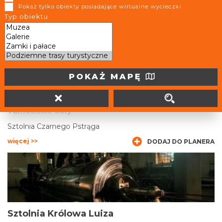
Pokaż tylko obiekty posiadające wirtualne wycieczki
Zabytkowa Kopalnia Srebra
Typ obiektu
więcej >>
DODAJ DO PLANERA
POKAŻ MAPĘ
Sztolnia Czarnego Pstrąga
Tarnowskie Góry
Sztolnia Czarnego Pstrąga
więcej >>
DODAJ DO PLANERA
Sztolnia Królowa Luiza