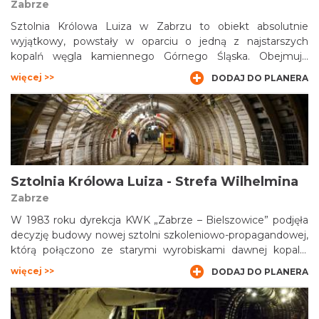
Zabrze
Sztolnia Królowa Luiza w Zabrzu to obiekt absolutnie
wyjątkowy, powstały w oparciu o jedną z najstarszych
kopalń węgla kamiennego Górnego Śląska. Obejmuje
przestrzenie zarówno na powierzchni, jak i prawdziwą sieć
więcej >>
DODAJ DO PLANERA
podziemnych korytarzy, biegnących praktycznie pod
samym centrum miasta.
Sztolnia Królowa Luiza - Strefa Wilhelmina
Zabrze
W 1983 roku dyrekcja KWK „Zabrze – Bielszowice” podjęła
decyzję budowy nowej sztolni szkoleniowo-propagandowej,
którą połączono ze starymi wyrobiskami dawnej kopalni
„Królowa Luiza”. Powstała wzorcowa sztolnia szkoleniowa,
więcej >>
DODAJ DO PLANERA
doskonale imitująca prawdziwą kopalnię i posiadająca m.in.
zmechanizowane ściany wydobywcze. Otwarcie całego
zespołu wyrobisk, nazwanego Ośrodkiem Szkolenia