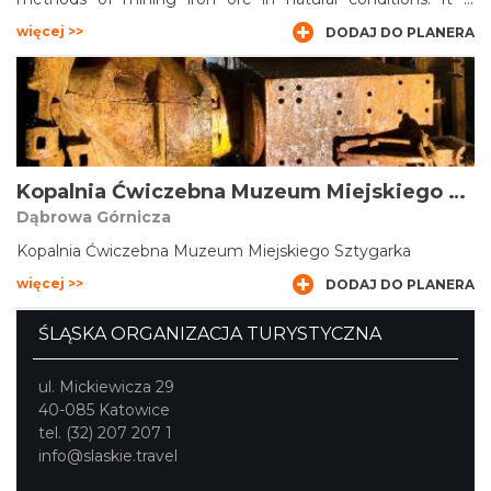
housed in the underground corridors hollowed out beneath
więcej >>
DODAJ DO PLANERA
the Częstochowa Stanisław Staszic Park. Besides the old
corridors, we can see specialized machinery and
equipment. The opening of the exhibition took place in
2008. The museum is a branch of the Częstochowa
Museum."
Kopalnia Ćwiczebna Muzeum Miejskiego Sztygarka
Dąbrowa Górnicza
Kopalnia Ćwiczebna Muzeum Miejskiego Sztygarka
więcej >>
DODAJ DO PLANERA
ŚLĄSKA ORGANIZACJA TURYSTYCZNA
ul. Mickiewicza 29
40-085 Katowice
tel. (32) 207 207 1
info@slaskie.travel