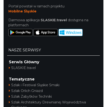
Portal powstał w ramach projektu
Mobilne Śląskie
Darmowa aplikacja
SLASKIE.travel
dostępna na
platformach
NASZE SERWISY
Serwis Główny
SLASKIE.travel
Tematyczne
Szlak i Festiwal Śląskie Smaki
Szlak Orlich Gniazd
Szlak Zabytków Techniki
Szlak Architektury Drewnianej Województwa