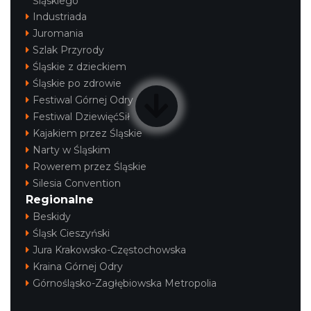
Śląskiego
Industriada
Juromania
Szlak Przyrody
Śląskie z dzieckiem
Śląskie po zdrowie
Festiwal Górnej Odry
Festiwal DziewięćSił
Kajakiem przez Śląskie
Narty w Śląskim
Rowerem przez Śląskie
Silesia Convention
Regionalne
Beskidy
Śląsk Cieszyński
Jura Krakowsko-Częstochowska
Kraina Górnej Odry
Górnośląsko-Zagłębiowska Metropolia