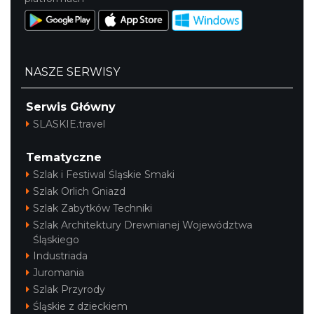
NASZE SERWISY
Serwis Główny
SLASKIE.travel
Tematyczne
Szlak i Festiwal Śląskie Smaki
Szlak Orlich Gniazd
Szlak Zabytków Techniki
Szlak Architektury Drewnianej Województwa
Śląskiego
Industriada
Juromania
Szlak Przyrody
Śląskie z dzieckiem