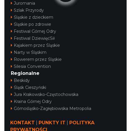
Juromania
Szlak Przyrody
Śląskie z dzieckiem
Śląskie po zdrowie
Festiwal Górnej Odry
Festiwal DziewięćSił
Kajakiem przez Śląskie
Narty w Śląskim
Rowerem przez Śląskie
Silesia Convention
Regionalne
Beskidy
Śląsk Cieszyński
Jura Krakowsko-Częstochowska
Kraina Górnej Odry
Górnośląsko-Zagłębiowska Metropolia
KONTAKT
|
PUNKTY IT
|
POLITYKA
PRYWATNOŚCI