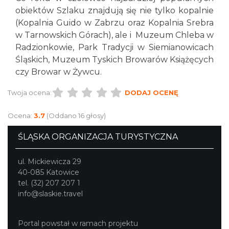
obiektów Szlaku znajdują się nie tylko kopalnie
(Kopalnia Guido w Zabrzu oraz Kopalnia Srebra
w Tarnowskich Górach), ale i Muzeum Chleba w
Radzionkowie, Park Tradycji w Siemianowicach
Śląskich, Muzeum Tyskich Browarów Książęcych
czy Browar w Żywcu.
Twoja ocena:
DODAJ OCENĘ
Ocena:
3.7
(Oddano 16 głosy)
ŚLĄSKA ORGANIZACJA TURYSTYCZNA
ul. Mickiewicza 29
40-085 Katowice
tel. (32) 207 207 1
info@slaskie.travel
Portal powstał w ramach projektu