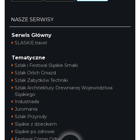
NASZE SERWISY
Serwis Główny
SLASKIE.travel
Tematyczne
Szlak i Festiwal Śląskie Smaki
Szlak Orlich Gniazd
Szlak Zabytków Techniki
Szlak Architektury Drewnianej Województwa
Śląskiego
Industriada
Juromania
Szlak Przyrody
Śląskie z dzieckiem
Śląskie po zdrowie
Festiwal Górnej Odry