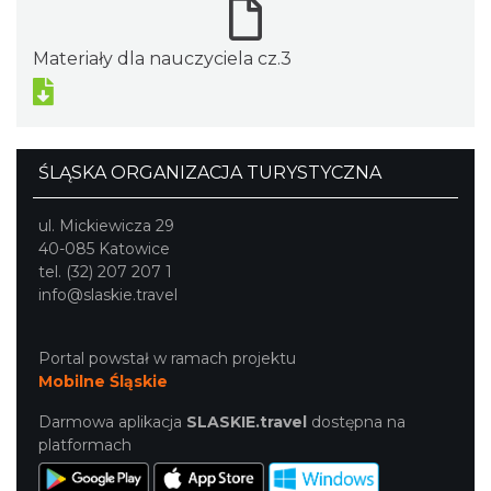
Materiały dla nauczyciela cz.3
ŚLĄSKA ORGANIZACJA TURYSTYCZNA
ul. Mickiewicza 29
40-085 Katowice
tel. (32) 207 207 1
info@slaskie.travel
Portal powstał w ramach projektu
Mobilne Śląskie
Darmowa aplikacja
SLASKIE.travel
dostępna na
platformach