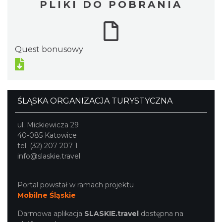
PLIKI DO POBRANIA
Quest bonusowy
ŚLĄSKA ORGANIZACJA TURYSTYCZNA
ul. Mickiewicza 29
40-085 Katowice
tel. (32) 207 207 1
info@slaskie.travel
Portal powstał w ramach projektu
Mobilne Śląskie
Darmowa aplikacja
SLASKIE.travel
dostępna na