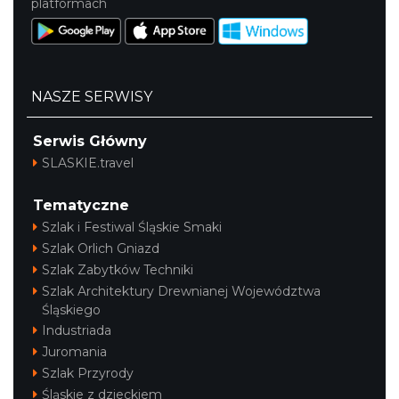
platformach
NASZE SERWISY
Serwis Główny
SLASKIE.travel
Tematyczne
Szlak i Festiwal Śląskie Smaki
Szlak Orlich Gniazd
Szlak Zabytków Techniki
Szlak Architektury Drewnianej Województwa
Śląskiego
Industriada
Juromania
Szlak Przyrody
Śląskie z dzieckiem