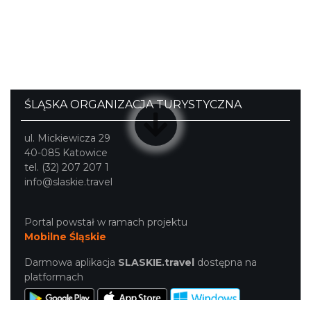
ŚLĄSKA ORGANIZACJA TURYSTYCZNA
ul. Mickiewicza 29
40-085 Katowice
tel. (32) 207 207 1
info@slaskie.travel
Portal powstał w ramach projektu
Mobilne Śląskie
Darmowa aplikacja
SLASKIE.travel
dostępna na
platformach