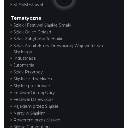
SLASKIE.travel
Tematyczne
Szlak i Festiwal Śląskie Smaki
Szlak Orlich Gniazd
Szlak Zabytków Techniki
Szlak Architektury Drewnianej Województwa
Śląskiego
Industriada
Juromania
Szlak Przyrody
Śląskie z dzieckiem
Śląskie po zdrowie
Festiwal Górnej Odry
Festiwal DziewięćSił
Kajakiem przez Śląskie
Narty w Śląskim
Rowerem przez Śląskie
Silesia Convention