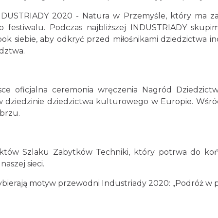
NDUSTRIADY 2020 - Natura w Przemyśle, który ma za 
 festiwalu. Podczas najbliższej INDUSTRIADY skupi
k siebie, aby odkryć przed miłośnikami dziedzictwa in
dztwa.
sce oficjalna ceremonia wręczenia Nagród Dziedzict
w dziedzinie dziedzictwa kulturowego w Europie. Wśró
abrzu.
ektów Szlaku Zabytków Techniki, który potrwa do ko
aszej sieci.
ybierają motyw przewodni Industriady 2020: „Podróż w p