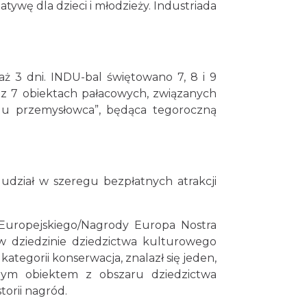
ywę dla dzieci i młodzieży. Industriada
ż 3 dni. INDU-bal świętowano 7, 8 i 9
z 7 obiektach pałacowych, związanych
iela u przemysłowca”, będąca tegoroczną
udział w szeregu bezpłatnych atrakcji
 Europejskiego/Nagrody Europa Nostra
w dziedzinie dziedzictwa kulturowego
egorii konserwacja, znalazł się jeden,
nym obiektem z obszaru dziedzictwa
torii nagród.