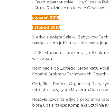
- Osiedle patronackie Huty Silesia w Ry
- Śluza Rudziniec na Kanale Gliwickim 
styczeń 2019
listopad 2018
X edycja święta Szlaku Zabytków Tech
nawiązuje do jubileuszu festiwalu, jego 
12-16 listopada - prezentacja Szlak
w Hiszpanii
Nominacja do Złotego Certyfikatu Polsk
Kopalnii Srebra w Tarnowskich Górach
Certyfikat Polskiej Organizacji Turyst
(obiekt należący do Muzeum Górnictw
Ruszyła czwarta edycja programu raba
biorą udział także: Kompleks Sztolnia K