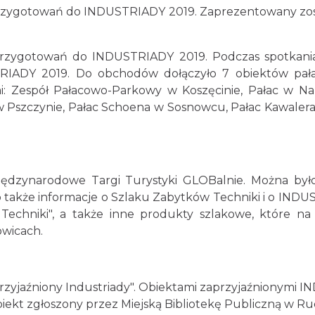
t. przygotowań do INDUSTRIADY 2019. Zaprezentowany z
 przygotowań do INDUSTRIADY 2019. Podczas spotkania
RIADY 2019. Do obchodów dołączyło 7 obiektów pałac
imi: Zespół Pałacowo-Parkowy w Koszęcinie, Pałac w N
Pszczynie, Pałac Schoena w Sosnowcu, Pałac Kawaler
iędzynarodowe Targi Turystyki GLOBalnie. Można było o
także informacje o Szlaku Zabytków Techniki i o INDU
echniki", a także inne produkty szlakowe, które na
owicach.
rzyjaźniony Industriady". Obiektami zaprzyjaźnionymi 
obiekt zgłoszony przez Miejską Bibliotekę Publiczną w Rud