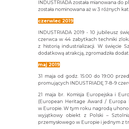
INDUSTRIADA została mianowana do plebi
została nominowana aż w 3 różnych kate
czerwiec 2019
INDUSTRIADA 2019 - 10 jubileusz świę
czerwca w 44 zabytkach techniki zlo
z historią industrializacji. W święcie
dodatkową atrakcją, zgromadziła dodat
maj 2019
31 maja od godz. 15:00 do 19:00 prze
promujących INDUSTRIADĘ 7-8-9 czerw
21 maja br. Komisja Europejska i Eu
(European Heritage Award / Europa N
w Europie. W tym roku nagrodą uhonoro
wyjątkowy obiekt z Polski – Sztol
przemysłowego w Europie i jednym z trze