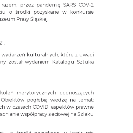
ym razem, przez pandemię SARS COV-2
rciu o środki pozyskane w konkursie
zeum Prasy Śląskiej.
1.
ch wydarzeń kulturalnych, które z uwagi
zony został wydaniem Katalogu Sztuka
szkoleń merytorycznych podnoszących
e Obiektów pogłebią wiedzę na temat:
nych w czasach COVID, aspektów prawne
acnianie współpracy sieciowej na Szlaku