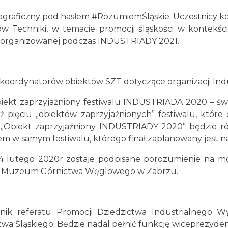
otograficzny pod hasłem #RozumiemŚląskie. Uczestnicy 
 Techniki, w temacie promocji śląskości w kontekśc
 zorganizowanej podczas INDUSTRIADY 2021.
e koordynatorów obiektów SZT dotyczące organizacji Ind
biekt zaprzyjaźniony festiwalu INDUSTRIADA 2020 – św
iż pięciu „obiektów zaprzyjaźnionych” festiwalu, któr
u „Obiekt zaprzyjaźniony INDUSTRIADY 2020” będzie r
em w samym festiwalu, którego finał zaplanowany jest n
4 lutego 2020r zostaje podpisane porozumienie na mo
na Muzeum Górnictwa Węglowego w Zabrzu.
ik referatu Promocji Dziedzictwa Industrialnego Wy
 Śląskiego. Będzie nadal pełnić funkcję wiceprezyden