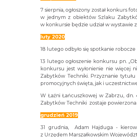
7 sierpnia, ogłoszony został konkurs f
w jednym z obiektów Szlaku Zabytków
w konkursie będzie udział w wystawie
luty 2020
18 lutego odbyło się spotkanie robocz
13 lutego ogłoszenie konkursu pn. „O
konkursu jest wyłonienie nie więcej n
Zabytków Techniki. Przyznanie tytuł
promocyjnych święta, jak i uczestnictw
W Łaźni Łańcuszkowej w Zabrzu, dn. 
Zabytków Techniki zostaje powierzo
grudzień 2019
31 grudnia, Adam Hajduga - kierown
z Urzędem Marszałkowskim Województwa