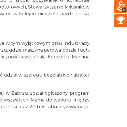
arciu o środki pozyskane w konkursie
skotorowych, Stowarzyszenie Miłośników
0
ano w kolejne niedziele października,
kowe w tym wyjątkowym dniu Industriady
rzu, gdzie maszyna parowa poszła ruch,
liczność wysłuchała koncertu Marcina
ć udział w szeregu bezpłatnych atrakcji
wej w Zabrzu został ogłoszony program
li o wszystkich. Mamy do wyboru między
 techniki oraz 20 tras fabularyzowanego