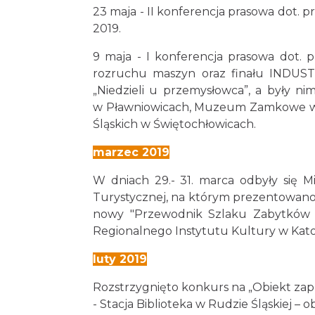
23 maja - II konferencja prasowa do
2019.
9 maja - I konferencja prasowa dot.
rozruchu maszyn oraz finału INDUST
„Niedzieli u przemysłowca”, a były n
w Pławniowicach, Muzeum Zamkowe w 
Śląskich w Świętochłowicach.
marzec 2019
W dniach 29.- 31. marca odbyły się M
Turystycznej, na którym prezentowano 
nowy "Przewodnik Szlaku Zabytków T
Regionalnego Instytutu Kultury w Kat
luty 2019
Rozstrzygnięto konkurs na „Obiekt zap
- Stacja Biblioteka w Rudzie Śląskiej – 