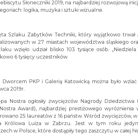
scytu Słoneczniki 2019, na najbardziej rozwojową inicjat
goriach: logika, muzyka i sztuki wizualne.
ta Szlaku Zabytków Techniki, który wyjątkowo trwał a
kalizowanych w 27 miastach województwa śląskiego ora
 Szlaku wzięło udział blisko 103 tysiące osób. „Niedz
kowo 6 tysięcy uczestników.
d Dworcem PKP i Galerią Katowicką można było wziać 
ca 2019r.
ropa Nostra ogłosiły zwycięzców Nagrody Dziedzictwa
ostra Award), najbardziej prestiżowego wyróżnienia 
wano 25 laureatów z 16 państw. Wśród zwycięzców, w kat
nia Królowa Luiza w Zabrzu. Jest w tym roku jedy
ch w Polsce, które dostąpiły tego zaszczytu w całej his