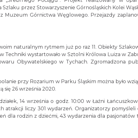
cja „Srebrnego Pociągu”. Projekt realizowany w op
a Szlaku przez Stowarzyszenie Górnośląskich Kolei Wą
 oraz Muzeum Górnictwa Węglowego. Przejazdy zaplanow
o swoim naturalnym rytmem już po raz 11. Obiekty Szla
ów Techniki wystartowało w Sztolni Królowa Luiza w Zab
Browaru Obywatelskiego w Tychach. Zgromadzona pub
polanie przy Rozarium w Parku Śląskim można było wzią
się 26 września 2020.
działek, 14 września o godz. 10:00 w Łaźni Łańcuszko
h atrakcji liczy 301 wydarzeń. Organizatorzy pomyśle
zeń dla rodzin z dziećmi, 43 wydarzenia dla pasjonatów