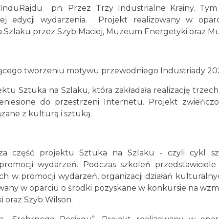
ja InduRajdu pn. Przez Trzy Industrialne Krainy. T
lnej edycji wydarzenia. Projekt realizowany w opa
a Szlaku przez Szyb Maciej, Muzeum Energetyki oraz Mu
yczącego tworzeniu motywu przewodniego Industriady 202
ktu Sztuka na Szlaku, która zakładała realizację trze
eniesione do przestrzeni Internetu. Projekt zwieńc
zane z kulturą i sztuką.
wsza część projektu Sztuka na Szlaku - czyli cykl 
 promocji wydarzeń. Podczas szkoleń przedstawiciel
ch w promocji wydarzeń, organizacji działań kultural
owany w oparciu o środki pozyskane w konkursie na wzm
i oraz Szyb Wilson.