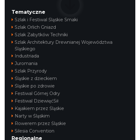
Tematyczne
Szlak i Festiwal Śląskie Smaki
Szlak Orlich Gniazd
Szlak Zabytków Techniki
Szlak Architektury Drewnianej Województwa
Śląskiego
Industriada
Juromania
Szlak Przyrody
Śląskie z dzieckiem
Śląskie po zdrowie
Festiwal Górnej Odry
Festiwal DziewięćSił
Kajakiem przez Śląskie
Narty w Śląskim
Rowerem przez Śląskie
Silesia Convention
Regionalne