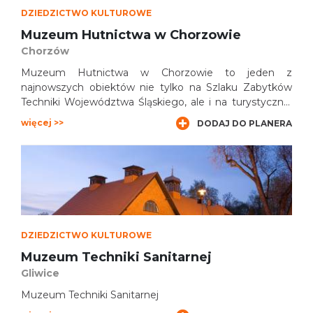
DZIEDZICTWO KULTUROWE
Muzeum Hutnictwa w Chorzowie
Chorzów
Muzeum Hutnictwa w Chorzowie to jeden z
najnowszych obiektów nie tylko na Szlaku Zabytków
Techniki Województwa Śląskiego, ale i na turystycznej
mapie aglomeracji śląskiej. Swoją działalność
więcej >>
DODAJ DO PLANERA
rozpoczęło w listopadzie 2021 roku. Jest to pierwsze w
Polsce muzeum prezentujące na przykładach Huty
„Kościuszko”/”Królewskiej” oraz „Batory”/”Bismarck”
historię hutnictwa żelaza i stali czasów rewolucji
przemysłowej. Dotychczas żaden obiekt nie
eksponował w takim zakresie historii jednej z
najważniejszych branż przemysłowych kształtujących
oblicze Górnego Śląska.
DZIEDZICTWO KULTUROWE
Muzeum Techniki Sanitarnej
Gliwice
Muzeum Techniki Sanitarnej