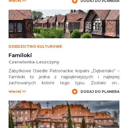
więcej >>
DODAJ DO PLANERA
budynki dawnego browaru nabył przedsiębiorca
Johannes Bros, który przeprowadził gruntowną
rewitalizację zabytkowych, ceglanych obiektów -
typowych przykładów XIX-wiecznej architektury
przemysłowej. Obecnie w miejscu browaru działa
Factory Centrum.
DZIEDZICTWO KULTUROWE
Familoki
Czerwionka-Leszczyny
Zabytkowe Osiedle Patronackie kopalni „Dębieńsko” –
Familoki to jedna z najpiękniejszych i najlepiej
zachowanych kolonii tego typu. Zostało ono
zaprojektowane tak, by tworzyć przemyślaną całość,
więcej >>
DODAJ DO PLANERA
choć każdy z około stu familoków wchodzących w jego
skład jest inny.