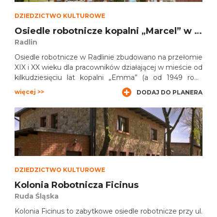
DZIEDZICTWO KULTUROWE
Osiedle robotnicze kopalni „Marcel” w Radlinie
Radlin
Osiedle robotnicze w Radlinie zbudowano na przełomie
XIX i XX wieku dla pracowników działającej w mieście od
kilkudziesięciu lat kopalni „Emma” (a od 1949 roku
„Marcel”). Budynki osiedla stanęły naprzeciwko
więcej >>
DODAJ DO PLANERA
zabudowań kopalnianych. Są tu wille kadry
zarządzającej, domy noclegowe, wielorodzinne familoki
czy gmachy użyteczności publicznej. Wśród
projektantów kolonii byli sławni architekci, jak np.
William Mueller i Hans Poelzig.
DZIEDZICTWO KULTUROWE
Kolonia Robotnicza Ficinus
Ruda Śląska
Kolonia Ficinus to zabytkowe osiedle robotnicze przy ul.