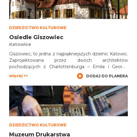
DZIEDZICTWO KULTUROWE
Osiedle Giszowiec
Katowice
Giszowiec, to jedna z najpiękniejszych dzielnic Katowic.
Zaprojektowana przez dwóch architektów
pochodzących z Charlottenburga – Emila i Georga
Zilmanów. Do budowy przystąpiono w latach 1906-1910
więcej >>
DODAJ DO PLANERA
i na parceli, o wymiarach 800x1200 m, zbudowano
osiedle robotnicze wzorowane na zabudowie śląskiej
wsi. W tym samym stylu zaprojektowano również
budynki handlowe i usługowe kolonii.
DZIEDZICTWO KULTUROWE
Muzeum Drukarstwa