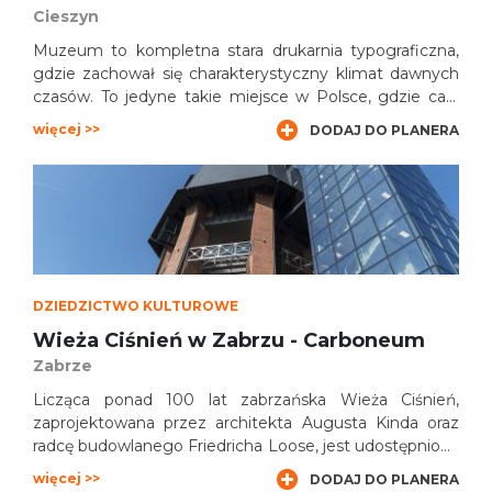
Cieszyn
Muzeum to kompletna stara drukarnia typograficzna,
gdzie zachował się charakterystyczny klimat dawnych
czasów. To jedyne takie miejsce w Polsce, gdzie cały
zgromadzony sprzęt jest w pełni sprawny. Można tu
więcej >>
DODAJ DO PLANERA
zobaczyć nie tylko różne maszyny i urządzenia, ale też
poznać ich zastosowanie w dawnych drukarniach.
DZIEDZICTWO KULTUROWE
Wieża Ciśnień w Zabrzu - Carboneum
Zabrze
Licząca ponad 100 lat zabrzańska Wieża Ciśnień,
zaprojektowana przez architekta Augusta Kinda oraz
radcę budowlanego Friedricha Loose, jest udostępniona
dla turystów. W efekcie przeprowadzonych prac
więcej >>
DODAJ DO PLANERA