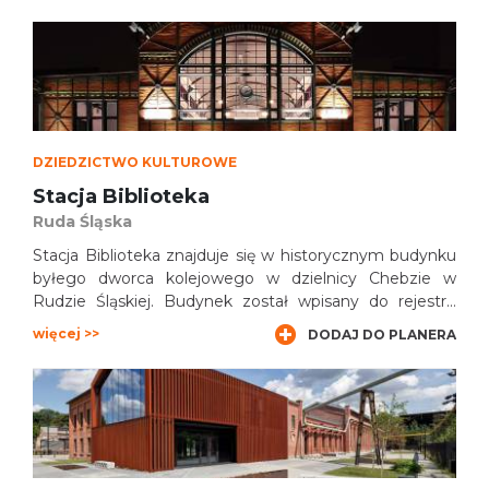
rewitalizacyjnych wieża stała się obiektem służącym
działalności społecznej, edukacyjnej, naukowej i
kulturalnej.
DZIEDZICTWO KULTUROWE
Stacja Biblioteka
Ruda Śląska
Stacja Biblioteka znajduje się w historycznym budynku
byłego dworca kolejowego w dzielnicy Chebzie w
Rudzie Śląskiej. Budynek został wpisany do rejestru
zabytków województwa śląskiego pod nr A/485/216.
więcej >>
DODAJ DO PLANERA
Kompleksowa rewitalizacja budynku dworca w Chebziu
zakończyła się w 2018 r. Prace adaptacyjne polegały
przede wszystkim na dostosowaniu wnętrz dworca do
potrzeb biblioteki.