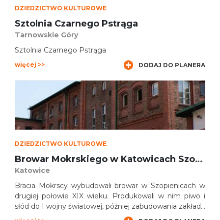
DZIEDZICTWO KULTUROWE
Sztolnia Czarnego Pstrąga
Tarnowskie Góry
Sztolnia Czarnego Pstrąga
więcej >>
DODAJ DO PLANERA
DZIEDZICTWO KULTUROWE
Browar Mokrskiego w Katowicach Szopienicach
Katowice
Bracia Mokrscy wybudowali browar w Szopienicach w
drugiej połowie XIX wieku. Produkowali w nim piwo i
słód do I wojny światowej, później zabudowania zakładu
pełniły raczej funkcje magazynowe. W 1991 roku