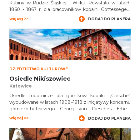
Kubiny w Rudzie Śląskiej - Wirku. Powstało w latach
1860 - 1867 r. dla pracowników kopalni Gottessegen,
założonej przez bytomsko-siemianowicką linię rodziny
więcej >>
DODAJ DO PLANERA
Henckel von Donnersmarck. Nazwa Ficinus pochodzi
od nazwiska radcy górniczego i dyrektora generalnego
dóbr hrabiego Henckel von Donnersmarcka – Georga
Ficinusa, inicjatora budowy osiedla.
DZIEDZICTWO KULTUROWE
Osiedle Nikiszowiec
Katowice
Osiedle robotnicze dla górników kopalni „Giesche”
wybudowane w latach 1908–1918 z inicjatywy koncernu
górniczo-hutniczego Georg von Giesches Erben.
Osiedle zaprojektowali architekci Emil i Georg
więcej >>
DODAJ DO PLANERA
Zillmannowie z Charlottenburga, twórcy zabudowy
Giszowca.