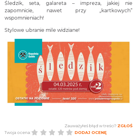
Chorzów
Śledzik, seta, galareta – impreza, jakiej nie
11.74 km
2026-12-13
zapomnicie, nawet przy „kartkowych”
wspomnieniach!
Stylowe ubranie mile widziane!
CO, GDZIE, KIEDY W KATOWICACH 3-
9.08.2026
Katowice
15.05 km
2026-08-03
Zauważyłeś błąd w treści?
ZGŁOŚ
Twoja ocena:
DODAJ OCENĘ