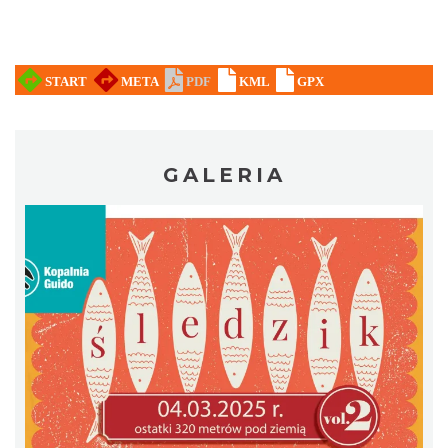
Muzyka zespołu Metallica symfonicznie
2026
GALERIA
Katowice
15.30 km
2026-11-14
Alicja Majewska & Włodzimierz Korcz &
Warsaw String Quartet - Jubileusz
Katowice