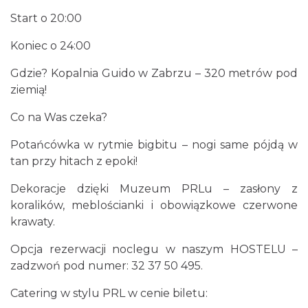
Start o 20:00
Koniec o 24:00
Gdzie? Kopalnia Guido w Zabrzu – 320 metrów pod
ziemią!
Co na Was czeka?
Fajer Festiwal 2026
Chorzów
Potańcówka w rytmie bigbitu – nogi same pójdą w
11.65 km
2026-08-28
tan przy hitach z epoki!
Dekoracje dzięki Muzeum PRLu – zasłony z
koralików, meblościanki i obowiązkowe czerwone
krawaty.
Opcja rezerwacji noclegu w naszym HOSTELU –
zadzwoń pod numer: 32 37 50 495.
Dzień Kartofla w chorzowskim skansenie
Catering w stylu PRL w cenie biletu:
Chorzów