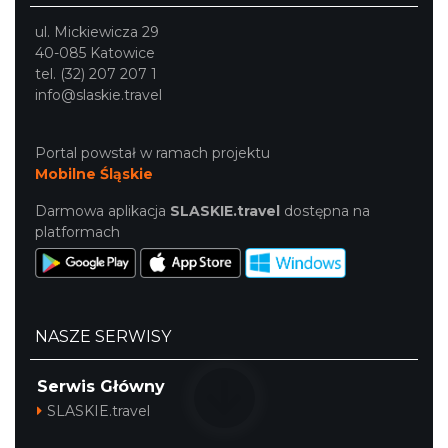
Katowice
15.40 km
2026-10-18
ul. Mickiewicza 29
40-085 Katowice
tel. (32) 207 207 1
info@slaskie.travel
Portal powstał w ramach projektu
Mobilne Śląskie
Darmowa aplikacja
SLASKIE.travel
dostępna na
OFF Festival 2026
platformach
Katowice
16.90 km
2026-08-07
NASZE SERWISY
Serwis Główny
SLASKIE.travel