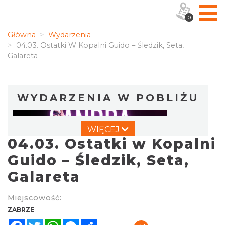
0
Główna
Wydarzenia
04.03. Ostatki W Kopalni Guido – Śledzik, Seta,
Galareta
WYDARZENIA W POBLIŻU
WIĘCEJ
04.03. Ostatki w Kopalni
Guido – Śledzik, Seta,
Galareta
Koncert Sandry w Gliwicach
Miejscowość:
Gliwice
ZABRZE
6.77 km
2026-10-16
Facebook
Twitter
WhatsApp
Messenger
Share