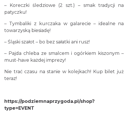
11.74 km
2026-09-20
– Koreczki śledziowe (2 szt.) – smak tradycji na
patyczku!
– Tymbaliki z kurczaka w galarecie – idealne na
towarzyską biesiadę!
– Śląski szałot – bo bez sałatki ani rusz!
– Pajda chleba ze smalcem i ogórkiem kiszonym –
O zbożach, chlebie i ziołach
must-have każdej imprezy!
Chorzów
11.74 km
2026-08-23
Nie trać czasu na stanie w kolejkach! Kup bilet już
teraz!
https://podziemnaprzygoda.pl/shop?
type=EVENT
Śląsko Wilijo