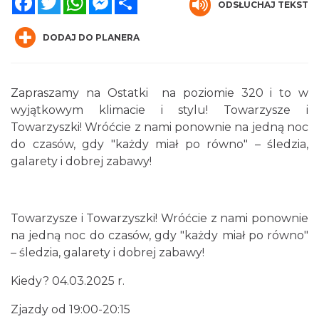
ODSŁUCHAJ TEKST
DODAJ DO PLANERA
Zapraszamy na Ostatki na poziomie 320 i to w
wyjątkowym klimacie i stylu! Towarzysze i
Silesia Memoriał Kamili Skolimowskiej
Towarzyszki! Wróćcie z nami ponownie na jedną noc
Chorzów
do czasów, gdy "każdy miał po równo" – śledzia,
11.65 km
2026-08-23
galarety i dobrej zabawy!
Towarzysze i Towarzyszki! Wróćcie z nami ponownie
na jedną noc do czasów, gdy "każdy miał po równo"
– śledzia, galarety i dobrej zabawy!
Kiedy? 04.03.2025 r.
Silesia Marathon 2026
Chorzów
Zjazdy od 19:00-20:15
11.65 km
2026-10-04