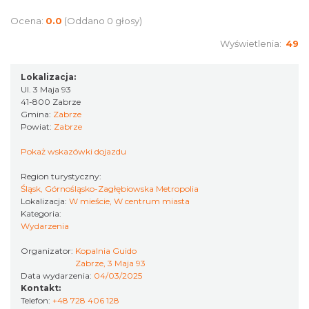
Kult – Pomarańczowa Trasa 2026
Ocena:
0.0
(Oddano 0 głosy)
Katowice
15.15 km
2026-11-14
Wyświetlenia:
49
Lokalizacja:
Ul. 3 Maja 93
41-800 Zabrze
Gmina:
Zabrze
Powiat:
Zabrze
Pokaż wskazówki dojazdu
Myslovitz - Sentymentalny powrót do lat
Region turystyczny:
Śląsk, Górnośląsko-Zagłębiowska Metropolia
2000
Lokalizacja:
W mieście, W centrum miasta
Katowice
Kategoria:
15.15 km
2026-11-15
Wydarzenia
Organizator:
Kopalnia Guido
Zabrze, 3 Maja 93
Data wydarzenia:
04/03/2025
Kontakt:
Telefon:
+48 728 406 128