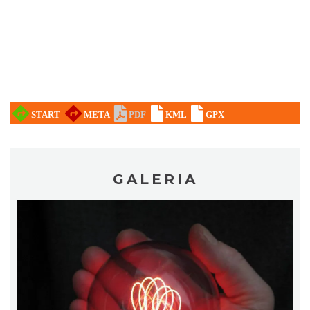
Myslovitz - Sentymentalny powrót do lat
2000
Katowice
17.87 km
2026-11-15
GALERIA
Poland Bachaturo Festiwal
Katowice