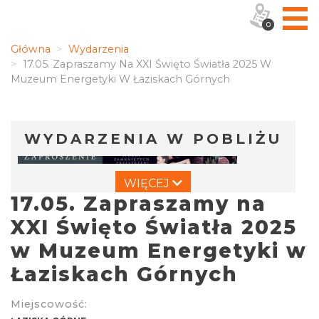
0
Główna
Wydarzenia
17.05. Zapraszamy Na XXI Święto Światła 2025 W
Muzeum Energetyki W Łaziskach Górnych
WYDARZENIA W POBLIŻU
WIĘCEJ
17.05. Zapraszamy na
XXI Święto Światła 2025
w Muzeum Energetyki w
Łaziskach Górnych
Wystawa prof. Włodzimierza
Kwiatkowskiego w Tichauer Art Gallery
Miejscowość:
Tychy
7.79 km
2026-07-31