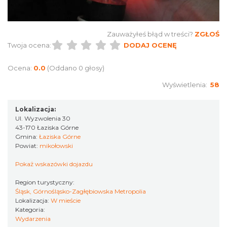
Zauważyłeś błąd w treści?
ZGŁOŚ
LORD OF THE DANCE - 30th Anniversary
Twoja ocena:
DODAJ OCENĘ
Tour
Katowice
Ocena:
0.0
(Oddano 0 głosy)
17.81 km
2026-12-11
Wyświetlenia:
58
Lokalizacja:
Ul. Wyzwolenia 30
43-170 Łaziska Górne
Gmina:
Łaziska Górne
Powiat:
mikołowski
Pokaż wskazówki dojazdu
LORD OF THE DANCE 2026
Katowice
Region turystyczny:
17.81 km
2026-12-11
Śląsk, Górnośląsko-Zagłębiowska Metropolia
Lokalizacja:
W mieście
Kategoria:
Wydarzenia