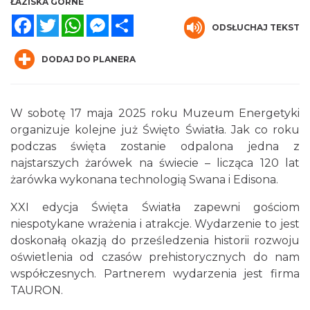
ŁAZISKA GÓRNE
Facebook
Twitter
WhatsApp
Messenger
Share
ODSŁUCHAJ TEKST
DODAJ DO PLANERA
W sobotę 17 maja 2025 roku Muzeum Energetyki
organizuje kolejne już Święto Światła. Jak co roku
Muzyka zespołu Metallica symfonicznie
podczas święta zostanie odpalona jedna z
2026
najstarszych żarówek na świecie – licząca 120 lat
Katowice
16.82 km
2026-11-14
żarówka wykonana technologią Swana i Edisona.
XXI edycja Święta Światła zapewni gościom
niespotykane wrażenia i atrakcje. Wydarzenie to jest
doskonałą okazją do prześledzenia historii rozwoju
oświetlenia od czasów prehistorycznych do nam
współczesnych. Partnerem wydarzenia jest firma
TAURON.
Święto Ziół w pszczyńskim skansenie