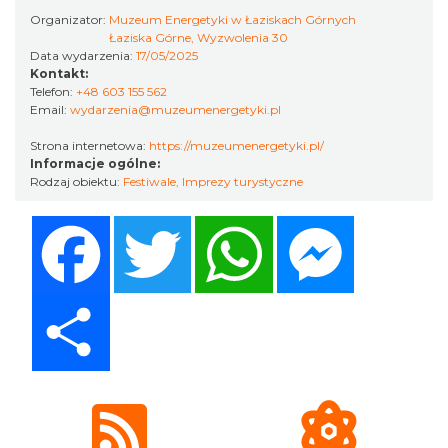
Organizator:
Muzeum Energetyki w Łaziskach Górnych
Łaziska Górne, Wyzwolenia 30
Data wydarzenia:
17/05/2025
Kontakt:
Telefon:
+48 603 155 562
Alicja Majewska & Włodzimierz Korcz &
Email:
wydarzenia@muzeumenergetyki.pl
Warsaw String Quartet - Jubileusz
Strona internetowa:
https://muzeumenergetyki.pl/
Katowice
Informacje ogólne:
17.85 km
2026-09-18
Rodzaj obiektu:
Festiwale
,
Imprezy turystyczne
Facebook
Twitter
WhatsApp
Messenger
Share
44. Rawa Blues Festival
Katowice
17.85 km
2026-10-03