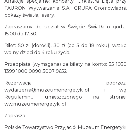
Atrakcje specjalne: koncerty: Orkiestra Dęta przy
TAURON Wytwarzanie S.A., GRUPA Gromowładni,
OFF Festival 2026
pokazy światła, lasery.
Katowice
17.57 km
2026-08-07
Zapraszamy do udział w Święcie Światła o godz.:
15:00 do 17:30.
Bilet: 50 zł (dorośli), 30 zł (od 5 do 18 roku), wstęp
wolny dzieci do 4 roku życia.
Przedpłata (wymagana) za bilety na konto: 55 1050
1399 1000 0090 3007 9652
Silesia Memoriał Kamili Skolimowskiej
Rezerwacja poprzez:
Chorzów
wydarzenia@muzeumenergetyki.pl i wg
17.77 km
2026-08-23
Regulaminu umieszczonego na stronie:
ww.muzeumenergetyki.pl
Zaprasza
Polskie Towarzystwo Przyjaciół Muzeum Energetyki