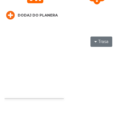
DODAJ DO PLANERA
Trasa
Henryk Miśkiewicz – 75 lat Mistrza i Goście
Katowice
17.85 km
2026-10-18
Kult – Pomarańczowa Trasa 2026
Katowice
17.87 km
2026-11-14