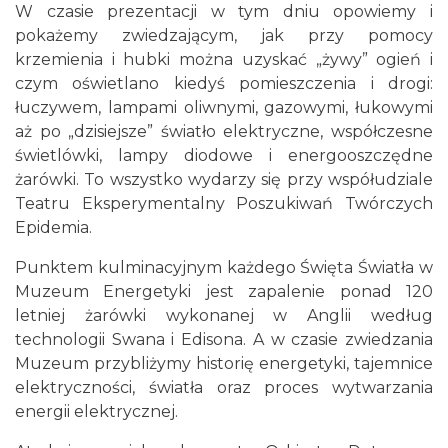
W czasie prezentacji w tym dniu opowiemy i
Pszczyna
pokażemy zwiedzającym, jak przy pomocy
16.89 km
2026-08-15
krzemienia i hubki można uzyskać „żywy” ogień i
czym oświetlano kiedyś pomieszczenia i drogi:
łuczywem, lampami oliwnymi, gazowymi, łukowymi
aż po „dzisiejsze” światło elektryczne, współczesne
świetlówki, lampy diodowe i energooszczędne
żarówki. To wszystko wydarzy się przy współudziale
Teatru Eksperymentalny Poszukiwań Twórczych
Epidemia.
CO, GDZIE, KIEDY W KATOWICACH 3-
9.08.2026
Punktem kulminacyjnym każdego Święta Światła w
Katowice
Muzeum Energetyki jest zapalenie ponad 120
17.15 km
2026-08-03
letniej żarówki wykonanej w Anglii według
technologii Swana i Edisona. A w czasie zwiedzania
Muzeum przybliżymy historię energetyki, tajemnice
elektryczności, światła oraz proces wytwarzania
energii elektrycznej.