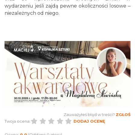
wydarzeniu jeśli zajdą pewne okoliczności losowe –
niezależnych od niego.
Zauważyłeś błąd w treści?
ZGŁOŚ
Twoja ocena:
DODAJ OCENĘ
Ocena:
0.0
(Oddano 0 głosy)