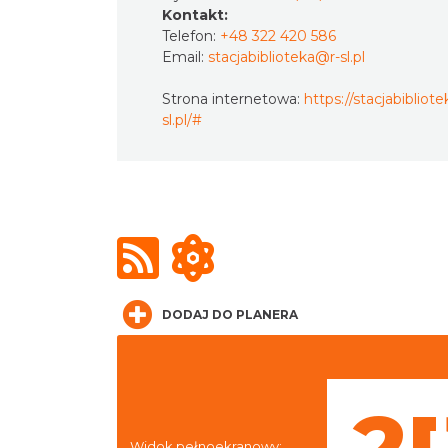
Kontakt:
Telefon:
+48 322 420 586
Email:
stacjabiblioteka@r-sl.pl
Strona internetowa:
https://stacjabibliotek
sl.pl/#
DODAJ DO PLANERA
Widok pełnoekranowy: