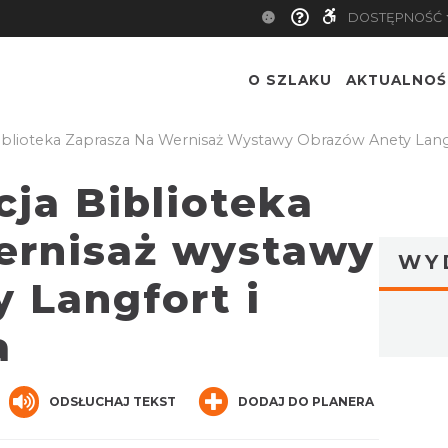
DOSTĘPNOŚĆ
O SZLAKU
AKTUALNOŚ
 Biblioteka Zaprasza Na Wernisaż Wystawy Obrazów Anety Lang
acja Biblioteka
ernisaż wystawy
WY
 Langfort i
a
ger
are
ODSŁUCHAJ TEKST
DODAJ DO PLANERA