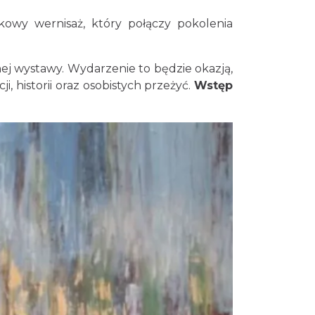
kowy wernisaż, który połączy pokolenia
Śląsko Wilijo
Chorzów
ej wystawy. Wydarzenie to będzie okazją,
6.25 km
2026-12-13
, historii oraz osobistych przeżyć.
Wstęp
Silesia Memoriał Kamili
Skolimowskiej
Chorzów
6.33 km
2026-08-23
Silesia Marathon 2026
Chorzów
6.33 km
2026-10-04
Fajer Festiwal 2026
Chorzów
6.33 km
2026-08-28