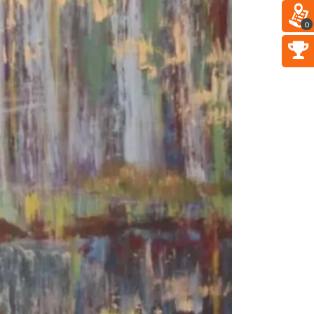
Kult – Pomarańczowa Trasa
2026
0
Katowice
10.17 km
2026-11-14
Myslovitz - Sentymentalny
powrót do lat 2000
Katowice
10.17 km
2026-11-15
LORD OF THE DANCE - 30th
Anniversary Tour
Katowice
10.22 km
2026-12-11
LORD OF THE DANCE 2026
Katowice
10.22 km
2026-12-11
CO, GDZIE, KIEDY W
KATOWICACH 3-9.08.2026