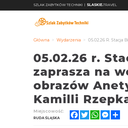
|
SZLAK ZABYTKÓW TECHNIKI
SLASKIE.
TRAVEL
Główna
Wydarzenia
05.02.26 R. Stacja
05.02.26 r. St
zaprasza na w
obrazów Anety
Kamilli Rzepk
Miejscowość:
Facebook
Twitter
WhatsApp
Messen
Sh
RUDA ŚLĄSKA