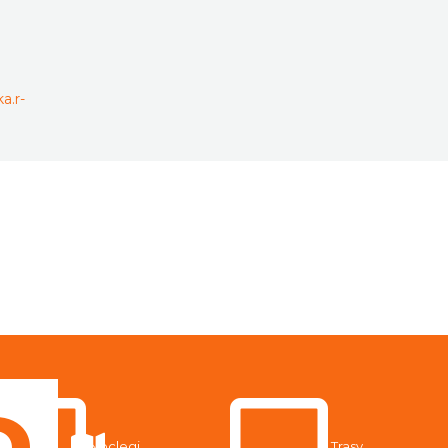
a.r-
Noclegi
Trasy