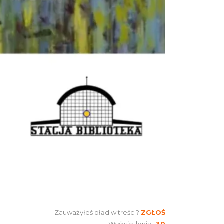
Henryk Miśkiewicz – 75 lat
Mistrza i Goście
Katowice
10.45 km
2026-10-18
Muzyka zespołu Metallica
symfonicznie 2026
Katowice
10.63 km
2026-11-14
OFF Festival 2026
Katowice
12.21 km
2026-08-07
Koncert Sandry w Gliwicach
Gliwice
12.40 km
2026-10-16
Wystawa prof. Włodzimierza
Zauważyłeś błąd w treści?
ZGŁOŚ
Kwiatkowskiego w Tichauer
Wyświetlenia:
30