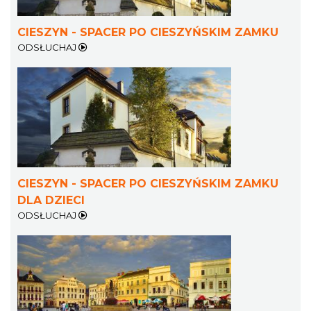
CIESZYN - SPACER PO CIESZYŃSKIM ZAMKU
ODSŁUCHAJ
Cieszyn
0.41 km
2026-08-14
CIESZYN - SPACER PO CIESZYŃSKIM ZAMKU
DLA DZIECI
ODSŁUCHAJ
Cieszyn
0.41 km
2026-08-21