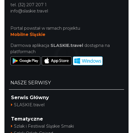
tel. (32) 207 207 1
info@slaskie.travel
Portal powstał w ramach projektu
Mobilne Śląskie
Cieszyn
0.41 km
2026-09-05
Darmowa aplikacja
SLASKIE.travel
dostępna na
platformach
NASZE SERWISY
Serwis Główny
Cieszyn
0.41 km
2026-09-19
SLASKIE.travel
Tematyczne
Szlak i Festiwal Śląskie Smaki