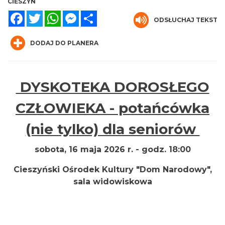
CIESZYN
Facebook
Twitter
WhatsApp
Messenger
Share
ODSŁUCHAJ TEKST
DODAJ DO PLANERA
DYSKOTEKA DOROSŁEGO
INTERPRETACJE "Miesiofoto" - wernisaż
CZŁOWIEKA - potańcówka
wystawy zdjęć miesiąca Cieszyńskiego
Cieszyn
Towarzystwa Fotograficznego
(nie tylko) dla seniorów
0.00 km
2026-08-07
sobota, 16 maja 2026 r. - godz. 18:00
Cieszyński Ośrodek Kultury "Dom Narodowy",
sala widowiskowa
Cieszyn