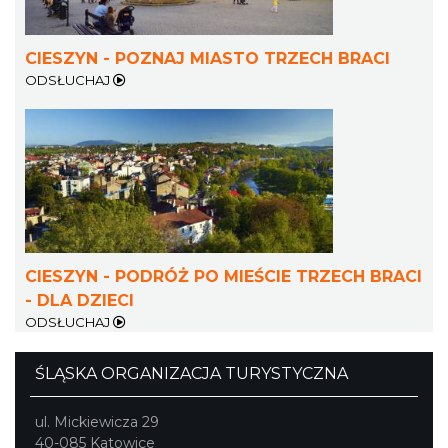
CIESZYN - POZNAJ MIASTO TRZECH BRACI
ODSŁUCHAJ
Cieszyn
0.41 km
2026-08-28
CIESZYN - PODRÓŻ PO MIEŚCIE TRZECH BRACI
- DLA DZIECI
ODSŁUCHAJ
Cieszyn
ŚLĄSKA ORGANIZACJA TURYSTYCZNA
0.41 km
2026-08-22
ul. Mickiewicza 29
40-085 Katowice