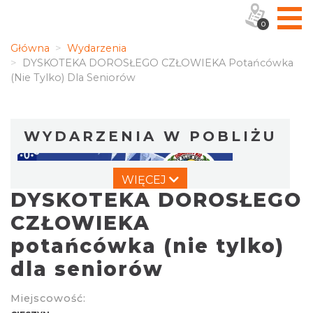
0
Główna
Wydarzenia
DYSKOTEKA DOROSŁEGO CZŁOWIEKA Potańcówka
(nie Tylko) Dla Seniorów
WYDARZENIA W POBLIŻU
WIĘCEJ
DYSKOTEKA DOROSŁEGO
CZŁOWIEKA
potańcówka (nie tylko)
dla seniorów
Wystawa: Z ONDRASZKIEM PRZEZ DEKADY
60-lecie Turystycznego Klubu Kolarskiego
Miejscowość:
Cieszyn
PTTK "Ondraszek"
0.00 km
2026-05-27