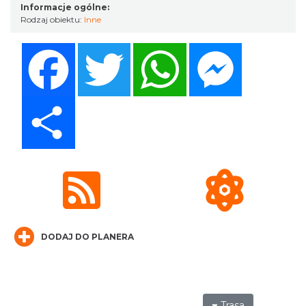
Informacje ogólne:
Rodzaj obiektu:
Inne
Facebook
Twitter
WhatsApp
Messenger
Cieszyn
0.18 km
2026-08-09
Share
Cieszyn
0.18 km
2026-08-16
DODAJ DO PLANERA
Trasa