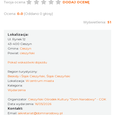
Twoja ocena:
DODAJ OCENĘ
Ocena:
0.0
(Oddano 0 głosy)
Wyświetlenia:
51
Lokalizacja:
Cieszyn
Ul. Rynek 12
0.11 km
2026-08-23
43-400 Cieszyn
Gmina:
Cieszyn
Powiat:
cieszyński
Pokaż wskazówki dojazdu
Region turystyczny:
Beskidy i Śląsk Cieszyński, Śląsk Cieszyński
Lokalizacja:
W centrum miasta
Kategoria:
Cieszyn
Wydarzenia
0.11 km
2026-08-30
Organizator:
Cieszyński Ośrodek Kultury "Dom Narodowy" - COK
Data wydarzenia:
16/05/2026
Kontakt:
Email:
sekretariat@domnarodowy.pl