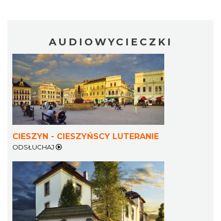
AUDIOWYCIECZKI
Patroni cieszyńskich ulic - wystawa
Cieszyn
0.29 km
2026-07-03
CIESZYN - CIESZYŃSCY LUTERANIE
ODSŁUCHAJ
Ślad. Litera. Piksel. Wystawa z okazji 30-
lecia Muzeum Drukarstwa w Cieszynie
Cieszyn
0.32 km
2026-07-01