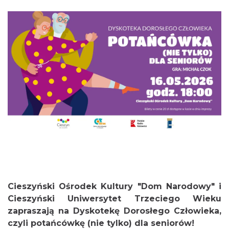
0.06 km
2026-08-14
Cieszyn
0.06 km
2026-08-21
Cieszyński Ośrodek Kultury "Dom Narodowy" i
Cieszyński Uniwersytet Trzeciego Wieku
Cieszyn
zapraszają na Dyskotekę Dorosłego Człowieka,
0.06 km
2026-08-28
czyli potańcówkę (nie tylko) dla seniorów!