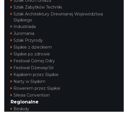
Szlak Orlich Gniazd
Szlak Zabytków Techniki
Szlak Architektury Drewnianej Województwa
Śląskiego
Cieszyn
Industriada
0.41 km
2026-08-15
Juromania
Szlak Przyrody
Śląskie z dzieckiem
Śląskie po zdrowie
Festiwal Górnej Odry
Festiwal DziewięćSił
Kajakiem przez Śląskie
Narty w Śląskim
Cieszyn
Rowerem przez Śląskie
0.41 km
2026-08-29
Silesia Convention
Regionalne
Beskidy
Śląsk Cieszyński
Jura Krakowsko-Częstochowska