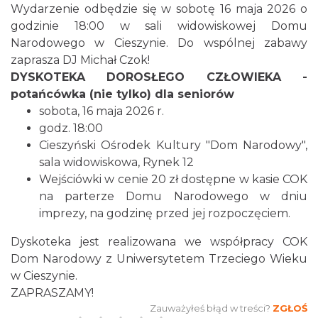
Wydarzenie odbędzie się w sobotę 16 maja 2026 o
godzinie 18:00 w sali widowiskowej Domu
Narodowego w Cieszynie. Do wspólnej zabawy
zaprasza DJ Michał Czok!
DYSKOTEKA DOROSŁEGO CZŁOWIEKA -
potańcówka (nie tylko) dla seniorów
sobota, 16 maja 2026 r.
Cieszyn
godz. 18:00
0.11 km
2026-08-09
Cieszyński Ośrodek Kultury "Dom Narodowy",
sala widowiskowa, Rynek 12
Wejściówki w cenie 20 zł dostępne w kasie COK
na parterze Domu Narodowego w dniu
imprezy, na godzinę przed jej rozpoczęciem.
Dyskoteka jest realizowana we współpracy COK
Dom Narodowy z Uniwersytetem Trzeciego Wieku
Cieszyn
w Cieszynie.
0.11 km
2026-08-16
ZAPRASZAMY!
Zauważyłeś błąd w treści?
ZGŁOŚ