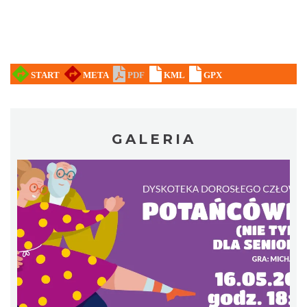
„Daniec kontra Kryszak”
Cieszyn
0.21 km
2026-11-08
GALERIA
Koncert KARUZELA GNA
Cieszyn
0.21 km
2026-09-20