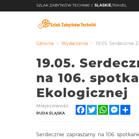
|
SZLAK ZABYTKÓW TECHNIKI
SLASKIE.
TRAVEL
Główna
Wydarzenia
19.05. Serdecznie 
19.05. Serdec
na 106. spotk
Ekologicznej
Miejscowość:
Facebook
Twitter
WhatsApp
Messen
Sh
RUDA ŚLĄSKA
Serdecznie zapraszamy na 106. spotkanie