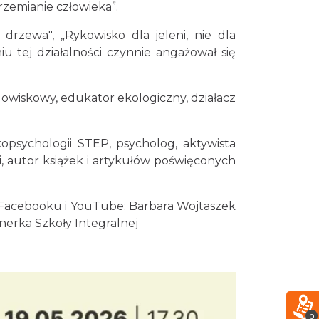
rzemianie człowieka”.
Śląsko Wilijo
drzewa", „Rykowisko dla jeleni, nie dla
Chorzów
niu tej działalności czynnie angażował się
6.25 km
2026-12-13
Silesia Memoriał Kamili
odowiskowy, edukator ekologiczny, działacz
Skolimowskiej
Chorzów
6.33 km
2026-08-23
kopsychologii STEP, psycholog, aktywista
, autor książek i artykułów poświęconych
Silesia Marathon 2026
Chorzów
6.33 km
2026-10-04
 Facebooku i YouTube: Barbara Wojtaszek
enerka Szkoły Integralnej
Fajer Festiwal 2026
Chorzów
6.33 km
2026-08-28
Kult – Pomarańczowa Trasa
0