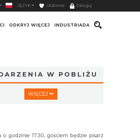
JĘZYK
Ulubione
Zaloguj
CI
ODKRYJ WIĘCEJ
INDUSTRIADA
DARZENIA W POBLIŻU
Dzień Kartofla w chorzowskim
WIĘCEJ
skansenie
Chorzów
6.25 km
2026-09-20
O zbożach, chlebie i ziołach
Chorzów
6.25 km
2026-08-23
 o godzinie 17.30, gościem będzie pisarz