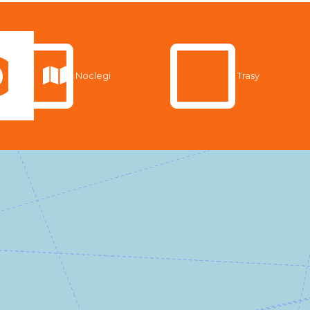
Noclegi
Trasy