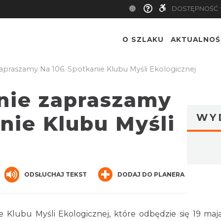
DOSTĘPNOŚĆ
O SZLAKU
AKTUALNOŚ
Zapraszamy Na 106. Spotkanie Klubu Myśli Ekologicznej
znie zapraszamy
anie Klubu Myśli
WY
ger
are
ODSŁUCHAJ TEKST
DODAJ DO PLANERA
 Klubu Myśli Ekologicznej, które odbędzie się 19 maja