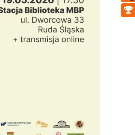
2026
Katowice
10.17 km
2026-11-14
Myslovitz - Sentymentalny
powrót do lat 2000
Katowice
10.17 km
2026-11-15
LORD OF THE DANCE - 30th
Anniversary Tour
Katowice
10.22 km
2026-12-11
LORD OF THE DANCE 2026
Katowice
10.22 km
2026-12-11
CO, GDZIE, KIEDY W
KATOWICACH 3-9.08.2026
Katowice
10.26 km
2026-08-03