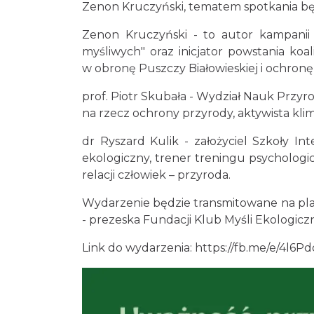
Zenon Kruczyński, tematem spotkania będ
Zenon Kruczyński - to autor kampanii s
myśliwych" oraz inicjator powstania koali
w obronę Puszczy Białowieskiej i ochro
prof. Piotr Skubała - Wydział Nauk Przyro
na rzecz ochrony przyrody, aktywista kli
dr Ryszard Kulik - założyciel Szkoły In
ekologiczny, trener treningu psychologi
relacji człowiek – przyroda.
Wydarzenie będzie transmitowane na pla
- prezeska Fundacji Klub Myśli Ekologiczn
Link do wydarzenia:
https://fb.me/e/4l6P