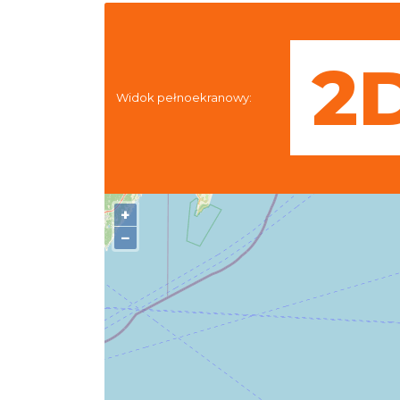
Widok pełnoekranowy:
+
−