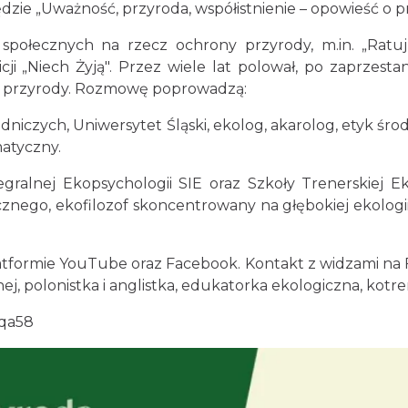
zie „Uważność, przyroda, współistnienie – opowieść o p
połecznych na rzecz ochrony przyrody, m.in. „Ratuj 
cji „Niech Żyją". Przez wiele lat polował, po zaprzesta
nę przyrody. Rozmowę poprowadzą:
dniczych, Uniwersytet Śląski, ekolog, akarolog, etyk śr
matyczny.
tegralnej Ekopsychologii SIE oraz Szkoły Trenerskiej E
cznego, ekofilozof skoncentrowany na głębokiej ekologii
tformie YouTube oraz Facebook. Kontakt z widzami na
ej, polonistka i anglistka, edukatorka ekologiczna, kotr
dqa58