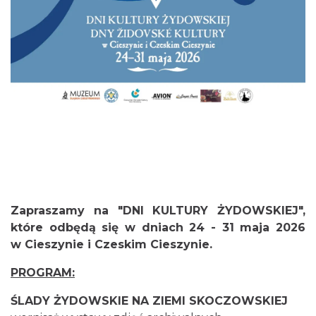
Cieszyn
Towarzystwa Fotograficznego
1.60 km
2026-08-07
Cieszyn
1.62 km
2026-08-14
Zapraszamy na "
DNI KULTURY ŻYDOWSKIEJ",
które odbędą się w dniach
24 - 31 maja 2026
w
Cieszynie i Czeskim Cieszynie.
PROGRAM:
ŚLADY ŻYDOWSKIE NA ZIEMI SKOCZOWSKIEJ
Cieszyn