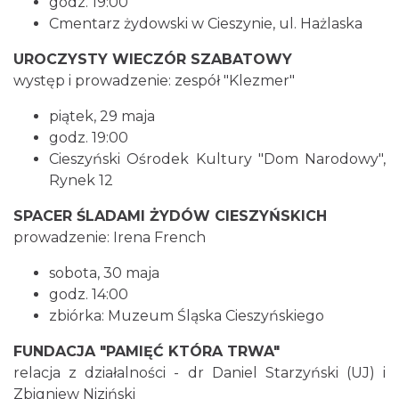
godz. 19:00
Cmentarz żydowski w Cieszynie, ul. Hażlaska
UROCZYSTY WIECZÓR SZABATOWY
Cieszyn
1.66 km
2026-08-09
występ i prowadzenie: zespół "Klezmer"
piątek, 29 maja
godz. 19:00
Cieszyński Ośrodek Kultury "Dom Narodowy",
Rynek 12
SPACER ŚLADAMI ŻYDÓW CIESZYŃSKICH
prowadzenie: Irena French
Cieszyn
1.66 km
2026-08-23
sobota, 30 maja
godz. 14:00
zbiórka: Muzeum Śląska Cieszyńskiego
FUNDACJA "PAMIĘĆ KTÓRA TRWA"
relacja z działalności - dr Daniel Starzyński (UJ) i
Zbigniew Niziński