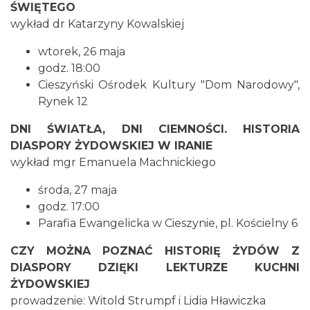
ŚWIĘTEGO
wykład dr Katarzyny Kowalskiej
wtorek, 26 maja
godz. 18:00
Cieszyński Ośrodek Kultury "Dom Narodowy",
Cieszyn
Rynek 12
1.66 km
2026-08-09
DNI ŚWIATŁA, DNI CIEMNOŚCI. HISTORIA
DIASPORY ŻYDOWSKIEJ W IRANIE
wykład mgr Emanuela Machnickiego
środa, 27 maja
godz. 17:00
Parafia Ewangelicka w Cieszynie, pl. Kościelny 6
Cieszyn
1.66 km
2026-08-16
CZY MOŻNA POZNAĆ HISTORIĘ ŻYDÓW Z
DIASPORY DZIĘKI LEKTURZE KUCHNI
ŻYDOWSKIEJ
prowadzenie: Witold Strumpf i Lidia Hławiczka