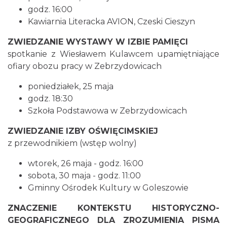
godz. 16:00
Kawiarnia Literacka AVION, Czeski Cieszyn
ZWIEDZANIE WYSTAWY W IZBIE PAMIĘCI
spotkanie z Wiesławem Kulawcem upamiętniające
ofiary obozu pracy w Zebrzydowicach
Cieszyn
poniedziałek, 25 maja
1.65 km
2026-08-16
godz. 18:30
Szkoła Podstawowa w Zebrzydowicach
ZWIEDZANIE IZBY OŚWIĘCIMSKIEJ
z przewodnikiem (wstęp wolny)
wtorek, 26 maja - godz. 16:00
sobota, 30 maja - godz. 11:00
Gminny Ośrodek Kultury w Goleszowie
Cieszyn
1.65 km
2026-08-23
ZNACZENIE KONTEKSTU HISTORYCZNO-
GEOGRAFICZNEGO DLA ZROZUMIENIA PISMA