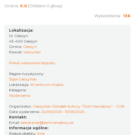
Ocena:
0.0
(Oddano 0 głosy)
Wyświetlenia:
136
„Daniec kontra Kryszak”
Cieszyn
Lokalizacja:
1.76 km
2026-11-08
Ul. Cieszyn
43-400 Cieszyn
Gmina:
Cieszyn
Powiat:
cieszyński
Pokaż wskazówki dojazdu
Region turystyczny:
Śląsk Cieszyński
Lokalizacja:
W centrum miasta
Kategoria:
Koncert KARUZELA GNA
Wydarzenia
Cieszyn
1.76 km
2026-09-20
Organizator:
Cieszyński Ośrodek Kultury "Dom Narodowy" - COK
Data wydarzenia:
24/05/2026 - 31/05/2026
Kontakt:
Email:
sekretariat@domnarodowy.pl
Informacje ogólne:
Rodzaj obiektu:
Inne