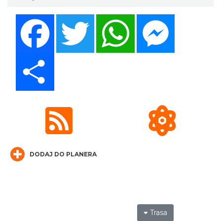
Facebook
Twitter
WhatsApp
Messenger
Mozaika Folkloru II – Spotkanie trzech
Share
kultur
Cieszyn
1.76 km
2026-09-12
DODAJ DO PLANERA
LOVE SONGS-historie miłosne zapisane w
muzyce
Cieszyn
1.76 km
2026-10-24
Trasa