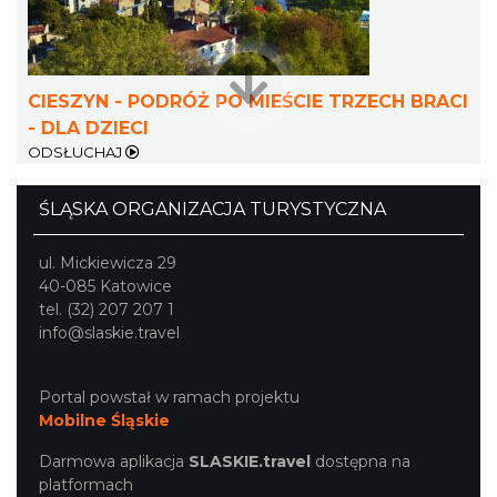
Cieszyn
1.94 km
2026-09-27
CIESZYN - PODRÓŻ PO MIEŚCIE TRZECH BRACI
- DLA DZIECI
ODSŁUCHAJ
ŚLĄSKA ORGANIZACJA TURYSTYCZNA
ul. Mickiewicza 29
40-085 Katowice
XV Skarby z Cieszyńskiej Trówły
tel. (32) 207 207 1
Cieszyn
info@slaskie.travel
1.94 km
2026-08-14
Portal powstał w ramach projektu
Mobilne Śląskie
Darmowa aplikacja
SLASKIE.travel
dostępna na
platformach