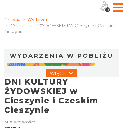
0
Główna
Wydarzenia
DNI KULTURY ŻYDOWSKIEJ W Cieszynie I Czeskim
Cieszynie
WYDARZENIA W POBLIŻU
WIĘCEJ
DNI KULTURY
ŻYDOWSKIEJ w
Cieszynie i Czeskim
Cieszynie
KOCIA SZAJKA FEST 2
Cieszyn
0.00 km
2026-08-21
Miejscowość: