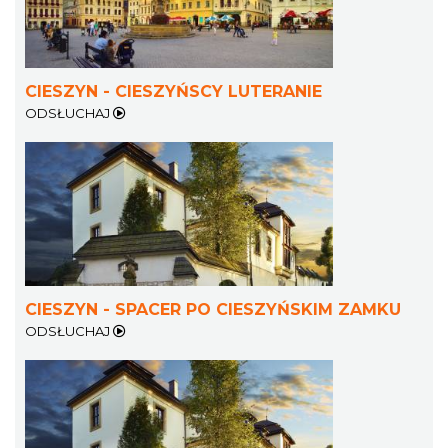
CIESZYN - CIESZYŃSCY LUTERANIE
ODSŁUCHAJ
Cieszyn
1.94 km
2026-08-30
CIESZYN - SPACER PO CIESZYŃSKIM ZAMKU
ODSŁUCHAJ
Cieszyn
1.94 km
2026-09-06