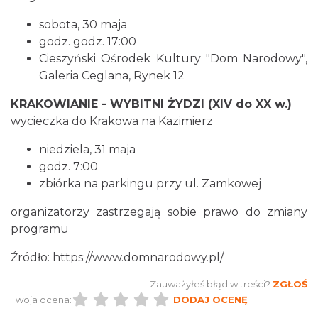
sobota, 30 maja
Koncert na głos i organy - Paweł Konik &
godz. godz. 17:00
Maciej Zakrzewski
Cieszyński Ośrodek Kultury "Dom Narodowy",
Cieszyn
1.66 km
2026-09-06
Galeria Ceglana, Rynek 12
KRAKOWIANIE - WYBITNI ŻYDZI (XIV do XX w.)
wycieczka do Krakowa na Kazimierz
niedziela, 31 maja
godz. 7:00
zbiórka na parkingu przy ul. Zamkowej
Spektakl "Tajemnica 16. piętra"
organizatorzy zastrzegają sobie prawo do zmiany
Cieszyn
programu
1.76 km
2026-10-18
Źródło: https://www.domnarodowy.pl/
Zauważyłeś błąd w treści?
ZGŁOŚ
Twoja ocena:
DODAJ OCENĘ