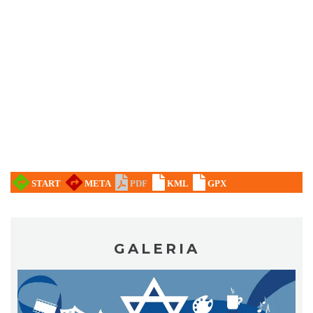
Ślad. Litera. Piksel. Wystawa z okazji 30-
lecia Muzeum Drukarstwa w Cieszynie
Cieszyn
1.87 km
2026-07-01
GALERIA
Cieszyn
1.94 km
2026-08-09