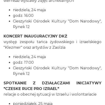
wernisaż wystawy zdjęć archiwalnych
1.62 km
2026-08-21
niedziela, 24 maja
godz. 16:00
Cieszyński Ośrodek Kultury "Dom Narodowy",
Rynek 12
KONCERT INAUGURACYJNY DKŻ
występ zespołu tańca żydowskiego i izraelskiego
Cieszyn
"Klezmer" oraz artystów z Zaolzia
1.62 km
2026-08-28
niedziela, 24 maja
godz. 17:00
Cieszyński Ośrodek Kultury "Dom Narodowy",
Rynek 12
SPOTKANIE Z DZIAŁACZAMI INICJATYWY
"CZESKE RUCE PRO IZRAEL"
relacje o obecnej sytuacji w Izraelu i wolontariacie
Cieszyn
1.65 km
2026-08-09
poniedziałek, 25 maja