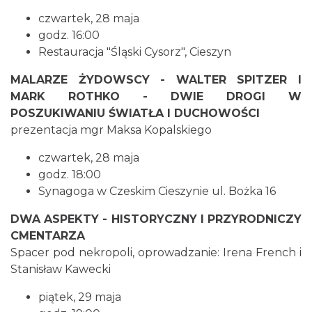
czwartek, 28 maja
godz. 16:00
Restauracja "Śląski Cysorz", Cieszyn
Cieszyn
MALARZE ŻYDOWSCY - WALTER SPITZER I
1.66 km
2026-08-23
MARK ROTHKO - DWIE DROGI W
POSZUKIWANIU ŚWIATŁA I DUCHOWOŚCI
prezentacja mgr Maksa Kopalskiego
czwartek, 28 maja
godz. 18:00
Synagoga w Czeskim Cieszynie ul. Bożka 16
Cieszyn
DWA ASPEKTY - HISTORYCZNY I PRZYRODNICZY
1.66 km
2026-08-30
CMENTARZA
Spacer pod nekropoli, oprowadzanie: Irena French i
Stanisław Kawecki
piątek, 29 maja