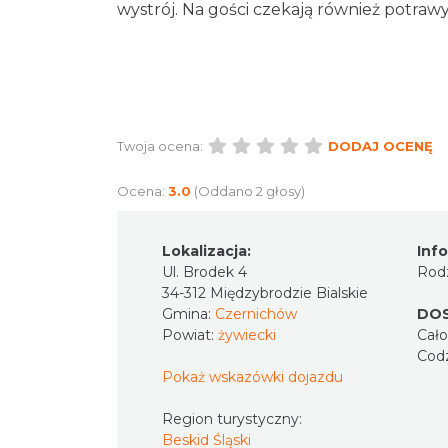
wystrój. Na gości czekają również potraw
Twoja ocena:
DODAJ OCENĘ
Ocena:
3.0
(Oddano 2 głosy)
Lokalizacja:
Inf
Ul. Brodek 4
Rodz
34-312 Międzybrodzie Bialskie
Gmina:
Czernichów
DO
Powiat:
żywiecki
Cał
Codz
Pokaż wskazówki dojazdu
Region turystyczny:
Beskid Śląski