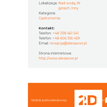
Lokalizacja:
Nad wodą, W
górach, Inny
Kategoria:
Gastronomia
Kontakt:
Telefon:
+48 338 661 541
Telefon:
+48 606 365 459
Email:
recepcja@silesiaowr.pl
Strona internetowa:
http://www.silesiaowr.pl
Widok pełnoekranowy:
Nocl