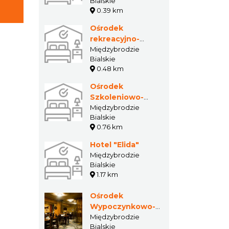
Bialskie
Przystań
0.39 km
Ośrodek
rekreacyjno-
turystyczny Miami
Międzybrodzie
Bialskie
Tropic
0.48 km
Ośrodek
Szkoleniowo-
Wypoczynkowy
Międzybrodzie
Bialskie
Nad Wodospadem
0.76 km
Hotel "Elida"
Międzybrodzie
Bialskie
1.17 km
Ośrodek
Wypoczynkowo-
Rekreacyjny
Międzybrodzie
Bialskie
Silesia