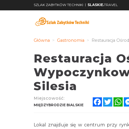
|
SZLAK ZABYTKÓW TECHNIKI
SLASKIE.
TRAVEL
Główna
Gastronomia
Restauracja Ośro
Restauracja O
Wypoczynkow
Silesia
Miejscowość:
Facebook
Twitter
Wh
MIĘDZYBRODZIE BIALSKIE
Lokal znajduje się w centrum przy rynk