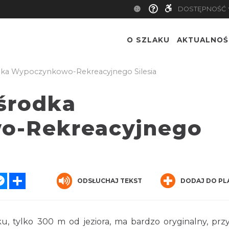
DOSTĘPNOŚĆ
O SZLAKU
AKTUALNOŚ
dka Wypoczynkowo-Rekreacyjnego Silesia
środka
o-Rekreacyjnego
atsApp
Messenger
Share
ODSŁUCHAJ TEKST
DODAJ DO PL
u, tylko 300 m od jeziora, ma bardzo oryginalny, prz