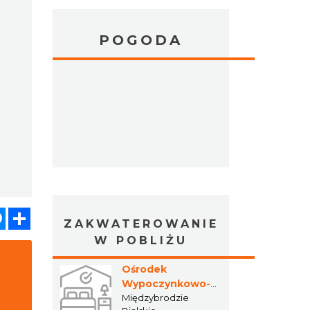
POGODA
atsApp
Messenger
Share
ZAKWATEROWANIE
W POBLIŻU
Ośrodek
Wypoczynkowo-
Rekreacyjny
Międzybrodzie