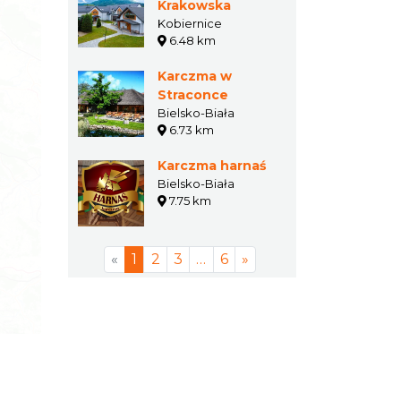
Krakowska
Kobiernice
6.48 km
Karczma w
Straconce
Bielsko-Biała
6.73 km
Karczma harnaś
Bielsko-Biała
7.75 km
«
1
2
3
…
6
»