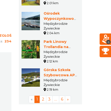
2.01 km
Ośrodek
Wypoczynkowo
Rekreacyjny
Międzybrodzie
Żywieckie
Przystań
2.04 km
ZGŁOŚ
ia:
234
Park Linowy
0
Trollandia na
Górze Żar
Międzybrodzie
Żywieckie
2.12 km
Górska Szkoła
Szybowcowa AP
"Żar"
Międzybrodzie
Żywieckie
2.19 km
«
1
2
3
…
6
»