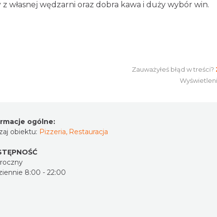
y z własnej wędzarni oraz dobra kawa i duży wybór win.
Zauważyłeś błąd w treści?
Wyświetlen
ormacje ogólne:
aj obiektu:
Pizzeria
,
Restauracja
STĘPNOŚĆ
oroczny
iennie 8:00 - 22:00