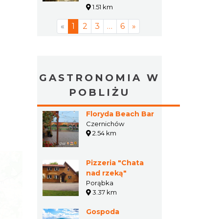
1.51 km
«
1
2
3
…
6
»
GASTRONOMIA W
POBLIŻU
Floryda Beach Bar
Czernichów
2.54 km
Pizzeria "Chata
nad rzeką"
Porąbka
3.37 km
Gospoda