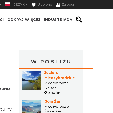
JĘZYK
Ulubione
Zaloguj
CI
ODKRYJ WIĘCEJ
INDUSTRIADA
W POBLIŻU
Jezioro
Międzybrodzkie
Międzybrodzie
Bialskie
ANERA
0.80 km
Góra Żar
Międzybrodzie
ytulny
Żywieckie