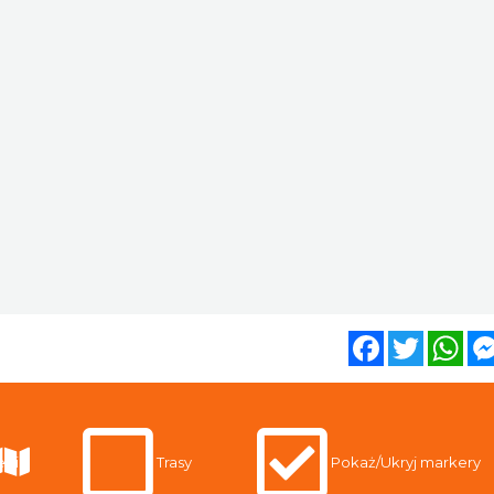
Facebook
Twitter
Wh
egi
Trasy
Pokaż/Ukryj markery