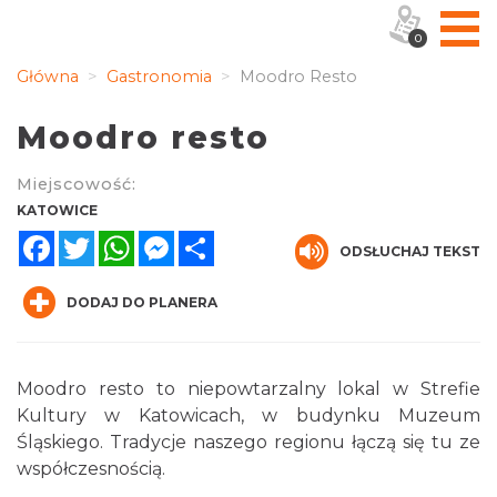
0
Główna
Gastronomia
Moodro Resto
Moodro resto
Miejscowość:
KATOWICE
Facebook
Twitter
WhatsApp
Messenger
Share
ODSŁUCHAJ TEKST
DODAJ DO PLANERA
Moodro resto to niepowtarzalny lokal w Strefie
Kultury w Katowicach, w budynku Muzeum
Śląskiego. Tradycje naszego regionu łączą się tu ze
współczesnością.