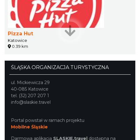
Pizza Hut
Katowice
0.39 km
ŚLĄSKA ORGANIZACJA TURYSTYCZNA
ul. Mickiewicza 29
40-085 Katowice
tel. (32) 207 207 1
info@slaskie.travel
Portal powstał w ramach projektu
Mobilne Śląskie
Darmowa aplikacja
SLASKIE.travel
dostępna na