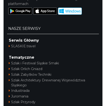
platformach
NASZE SERWISY
Serwis Główny
SLASKIE.travel
Tematyczne
Szlak i Festiwal Śląskie Smaki
Szlak Orlich Gniazd
Szlak Zabytków Techniki
Szlak Architektury Drewnianej Województwa
Śląskiego
Industriada
Juromania
Szlak Przyrody