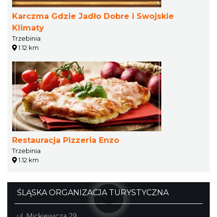
Karczma Gdzie Jadło Dobre i Swojskie
Klimaty
Trzebinia
1.12 km
Restauracja Pizzeria Enzo
Trzebinia
1.12 km
ŚLĄSKA ORGANIZACJA TURYSTYCZNA
ul. Mickiewicza 29