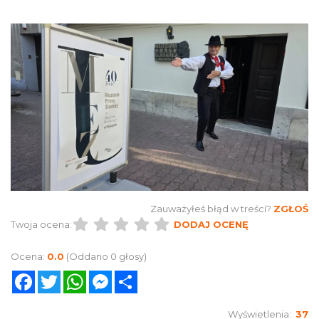
Zauważyłeś błąd w treści?
ZGŁOŚ
Twoja ocena:
DODAJ OCENĘ
Ocena:
0.0
(Oddano 0 głosy)
Facebook
Twitter
WhatsApp
Messenger
Share
Wyświetlenia:
37