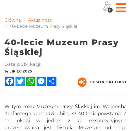
0
Główna
Aktualności
40-Lecie Muzeum Prasy Śląskiej
40-lecie Muzeum Prasy
Śląskiej
Data publikacji:
14 LIPIEC 2025
Facebook
Twitter
WhatsApp
Messenger
Share
ODSŁUCHAJ TEKST
W tym roku Muzeum Prasy Śląskiej im. Wojciecha
Korfantego obchodzi jubileusz 40-lecia powstania. Z
tej okazji w jednej z sal ekspozycyjnych
prezentowana jest historia Muzeum od jego