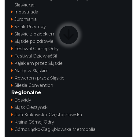
Śląskiego
Industriada
Juromania
Szlak Przyrody
Śląskie z dzieckiem
Śląskie po zdrowie
Festiwal Górnej Odry
Festiwal DziewięćSił
Kajakiem przez Śląskie
Narty w Śląskim
Rowerem przez Śląskie
Silesia Convention
Regionalne
Beskidy
Śląsk Cieszyński
Jura Krakowsko-Częstochowska
Kraina Górnej Odry
Górnośląsko-Zagłębiowska Metropolia