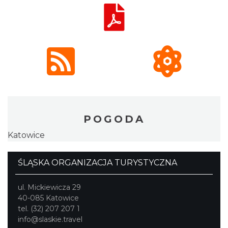
POGODA
Katowice
ŚLĄSKA ORGANIZACJA TURYSTYCZNA
ul. Mickiewicza 29
40-085 Katowice
tel. (32) 207 207 1
info@slaskie.travel