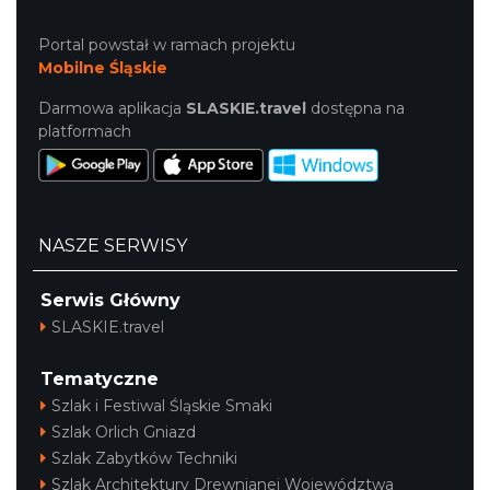
Portal powstał w ramach projektu
Mobilne Śląskie
Darmowa aplikacja
SLASKIE.travel
dostępna na
platformach
NASZE SERWISY
Serwis Główny
SLASKIE.travel
Tematyczne
Szlak i Festiwal Śląskie Smaki
Szlak Orlich Gniazd
Szlak Zabytków Techniki
Szlak Architektury Drewnianej Województwa