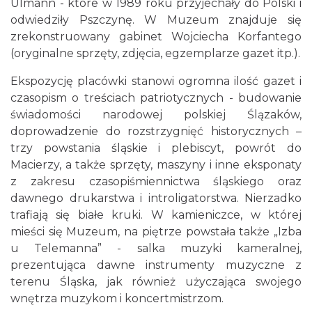
Ulmann - które w 1989 roku przyjechały do Polski i
odwiedziły Pszczynę. W Muzeum znajduje się
zrekonstruowany gabinet Wojciecha Korfantego
(oryginalne sprzęty, zdjęcia, egzemplarze gazet itp.).
Ekspozycję placówki stanowi ogromna ilość gazet i
czasopism o treściach patriotycznych - budowanie
świadomości narodowej polskiej Ślązaków,
doprowadzenie do rozstrzygnięć historycznych –
trzy powstania śląskie i plebiscyt, powrót do
Macierzy, a także sprzęty, maszyny i inne eksponaty
z zakresu czasopiśmiennictwa śląskiego oraz
dawnego drukarstwa i introligatorstwa. Nierzadko
trafiają się białe kruki. W kamieniczce, w której
mieści się Muzeum, na piętrze powstała także „Izba
u Telemanna” - salka muzyki kameralnej,
prezentująca dawne instrumenty muzyczne z
terenu Śląska, jak również użyczająca swojego
wnętrza muzykom i koncertmistrzom.