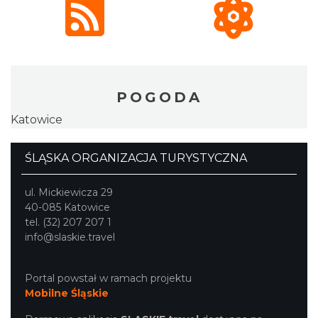
POGODA
Katowice
ŚLĄSKA ORGANIZACJA TURYSTYCZNA
ul. Mickiewicza 29
40-085 Katowice
tel. (32) 207 207 1
info@slaskie.travel
Portal powstał w ramach projektu
Mobilne Śląskie