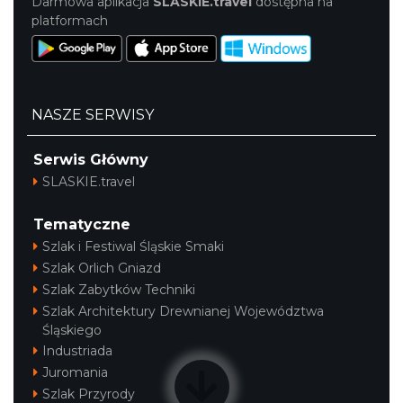
Darmowa aplikacja
SLASKIE.travel
dostępna na
platformach
NASZE SERWISY
Serwis Główny
SLASKIE.travel
Tematyczne
Szlak i Festiwal Śląskie Smaki
Szlak Orlich Gniazd
Szlak Zabytków Techniki
Szlak Architektury Drewnianej Województwa
Śląskiego
Industriada
Juromania
Szlak Przyrody