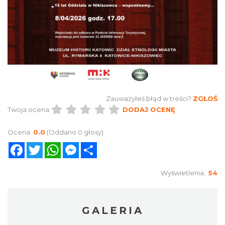
Zauważyłeś błąd w treści?
ZGŁOŚ
Twoja ocena:
DODAJ OCENĘ
Ocena:
0.0
(Oddano 0 głosy)
Facebook
Twitter
WhatsApp
Messenger
Share
Wyświetlenia:
54
GALERIA