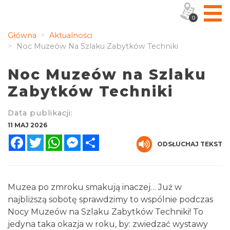
0
Główna
Aktualności
Noc Muzeów Na Szlaku Zabytków Techniki
Noc Muzeów na Szlaku
Zabytków Techniki
Data publikacji:
11 MAJ 2026
Facebook
Twitter
WhatsApp
Messenger
Share
ODSŁUCHAJ TEKST
Muzea po zmroku smakują inaczej… Już w
najbliższą sobotę sprawdzimy to wspólnie podczas
Nocy Muzeów na Szlaku Zabytków Techniki! To
jedyna taka okazja w roku, by: zwiedzać wystawy