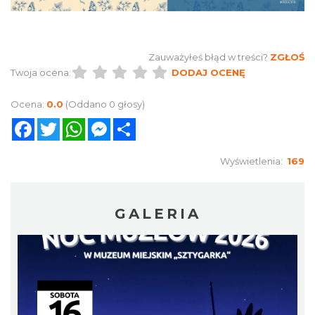
Zauważyłeś błąd w treści?
ZGŁOŚ
Twoja ocena:
DODAJ OCENĘ
Ocena:
0.0
(Oddano 0 głosy)
Facebook
Twitter
WhatsApp
Messenger
Share
Wyświetlenia:
169
GALERIA