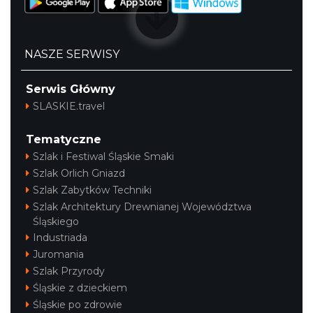
NASZE SERWISY
Serwis Główny
SLASKIE.travel
Tematyczne
Szlak i Festiwal Śląskie Smaki
Szlak Orlich Gniazd
Szlak Zabytków Techniki
Szlak Architektury Drewnianej Województwa
Śląskiego
Industriada
Juromania
Szlak Przyrody
Śląskie z dzieckiem
Śląskie po zdrowie