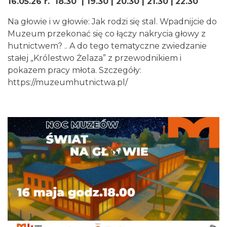
16.05.26 r.
18.30 | 19.30 | 20.30 | 21.30 |
22.30
Na głowie i w głowie: Jak rodzi się stal. Wpadnijcie do
Muzeum przekonać się co łączy nakrycia głowy z
hutnictwem? .. A do tego tematyczne zwiedzanie
stałej „Królestwo Żelaza” z przewodnikiem i
pokazem pracy młota. Szczegóły:
https://muzeumhutnictwa.pl/