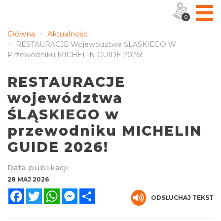
0
Główna
Aktualności
RESTAURACJE Województwa ŚLĄSKIEGO W
Przewodniku MICHELIN GUIDE 2026!
RESTAURACJE
województwa
ŚLĄSKIEGO w
przewodniku MICHELIN
GUIDE 2026!
Data publikacji:
28 MAJ 2026
Facebook
Twitter
WhatsApp
Messenger
Share
ODSŁUCHAJ TEKST