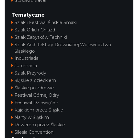
SLASKIE.travel
Tematyczne
Szlak i Festiwal Śląskie Smaki
Szlak Orlich Gniazd
Szlak Zabytków Techniki
Szlak Architektury Drewnianej Województwa
Śląskiego
Industriada
Juromania
Szlak Przyrody
Śląskie z dzieckiem
Śląskie po zdrowie
Festiwal Górnej Odry
Festiwal DziewięćSił
Kajakiem przez Śląskie
Narty w Śląskim
Rowerem przez Śląskie
Silesia Convention