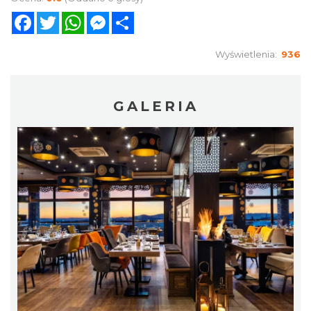
Facebook
Twitter
WhatsApp
Messenger
Share
Wyświetlenia:
936
GALERIA