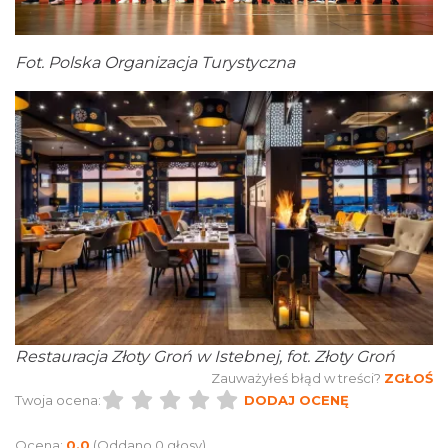
Fot. Polska Organizacja Turystyczna
Restauracja Złoty Groń w Istebnej, fot. Złoty Groń
Zauważyłeś błąd w treści?
ZGŁOŚ
Twoja ocena:
DODAJ OCENĘ
Ocena:
0.0
(Oddano 0 głosy)