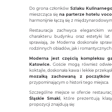
Do grona członków
Szlaku Kulinarnego
mieszcząca się
na parterze hotelu voco
harmonijnie łączą się z międzynarodowym
Restauracja zachwyca eleganckim w
charakteru budynku oraz estetyki lat 
sprawiają, że Moderna doskonale spra
rodzinnych obiadów, jak i romantycznych k
Moderna jest częścią kompleksu ga
Katowice.
Goście mogą również odwie
koktajle, doskonała kawa i lekkie przekąs
mozaiką zachowaną z początków i
przypominającym o historii tego miejsca.
Szczególne miejsce w ofercie restaur
Śląskie Smaki
, które prezentują kla
propozycji znajdują się: