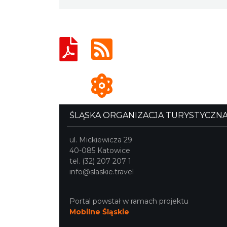
ŚLĄSKA ORGANIZACJA TURYSTYCZN
ul. Mickiewicza 29
40-085 Katowice
tel. (32) 207 207 1
info@slaskie.travel
Portal powstał w ramach projektu
Mobilne Śląskie