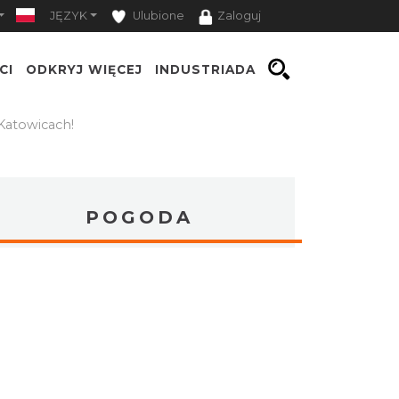
JĘZYK
Ulubione
Zaloguj
CI
ODKRYJ WIĘCEJ
INDUSTRIADA
Katowicach!
POGODA