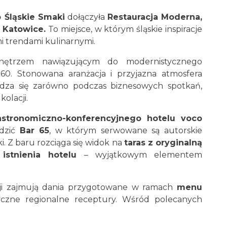
 Śląskie Smaki
dołączyła
Restauracja Moderna,
 Katowice.
To miejsce, w którym śląskie inspiracje
i trendami kulinarnymi.
nętrzem nawiązującym do modernistycznego
60. Stonowana aranżacja i przyjazna atmosfera
wdza się zarówno podczas biznesowych spotkań,
olacji.
stronomiczno-konferencyjnego hotelu voco
dzić
Bar 65
, w którym serwowane są autorskie
ki. Z baru rozciąga się widok na
taras z oryginalną
stnienia hotelu
– wyjątkowym elementem
acji zajmują dania przygotowane w ramach
menu
syczne regionalne receptury. Wśród polecanych