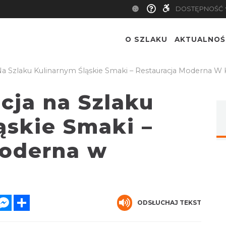
DOSTĘPNOŚĆ
O SZLAKU
AKTUALNOŚ
a Szlaku Kulinarnym Śląskie Smaki – Restauracja Moderna W 
cja na Szlaku
ąskie Smaki –
Moderna w
er
hatsApp
Messenger
Share
ODSŁUCHAJ TEKST