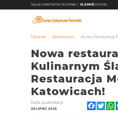
|
SZLAK ZABYTKÓW TECHNIKI
SLASKIE.
TRAVEL
Główna
Aktualności
Nowa Restauracja N
Nowa restaura
Kulinarnym Śl
Restauracja 
Katowicach!
Data publikacji:
Facebook
Twitt
W
06 LIPIEC 2026