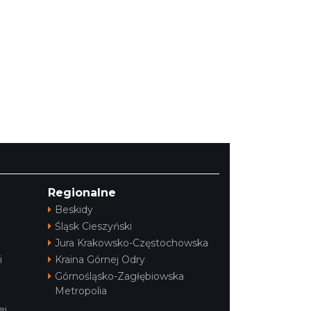
Regionalne
Beskidy
Śląsk Cieszyński
Jura Krakowsko-Częstochowska
i
Kraina Górnej Odry
Górnośląsko-Zagłębiowska
Metropolia
ej