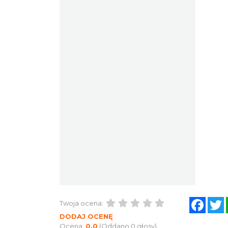
Face
Twoja ocena:
DODAJ OCENĘ
Ocena:
0.0
(Oddano 0 głosy)