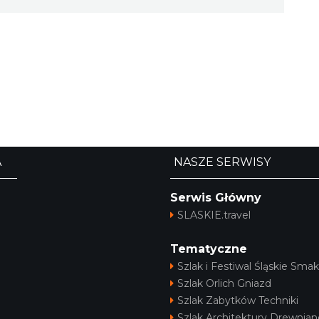
A
NASZE SERWISY
Serwis Główny
SLASKIE.travel
Tematyczne
Szlak i Festiwal Śląskie Smak
Szlak Orlich Gniazd
Szlak Zabytków Techniki
Szlak Architektury Drewnian