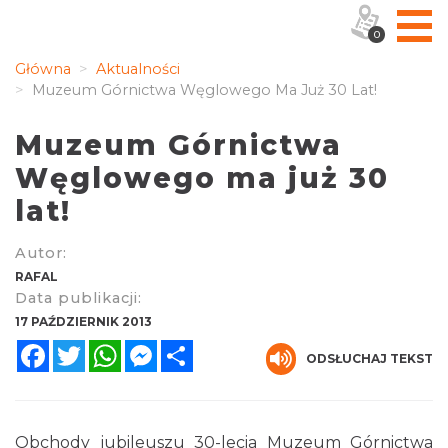
0
Główna
Aktualności
Muzeum Górnictwa Węglowego Ma Już 30 Lat!
Muzeum Górnictwa
Węglowego ma już 30
lat!
Autor:
RAFAL
Data publikacji:
17 PAŹDZIERNIK 2013
Facebook
Twitter
WhatsApp
Messenger
Share
ODSŁUCHAJ TEKST
Obchody jubileuszu 30-lecia Muzeum Górnictwa