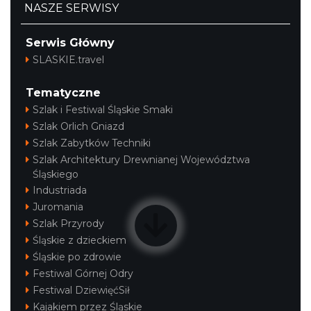
NASZE SERWISY
Serwis Główny
SLASKIE.travel
Tematyczne
Szlak i Festiwal Śląskie Smaki
Szlak Orlich Gniazd
Szlak Zabytków Techniki
Szlak Architektury Drewnianej Województwa
Śląskiego
Industriada
Juromania
Szlak Przyrody
Śląskie z dzieckiem
Śląskie po zdrowie
Festiwal Górnej Odry
Festiwal DziewięćSił
Kajakiem przez Śląskie