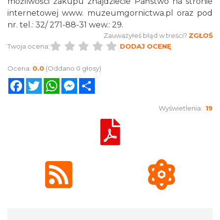
możliwości zakupu znajdziecie Państwo na stronie
internetowej www. muzeumgornictwa.pl oraz pod
nr. tel.: 32/ 271-88-31 wew.: 29.
Zauważyłeś błąd w treści?
ZGŁOŚ
Twoja ocena:
DODAJ OCENĘ
Ocena:
0.0
(Oddano 0 głosy)
Facebook
Twitter
WhatsApp
Messenger
Share
Wyświetlenia:
19