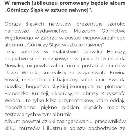
W ramach jubileuszu promowany będzie album
„Górniczy Śląsk w sztuce naiwnej”.
Obrazy śląskich naiwistów prezentuje szeroko
najnowsze wydawnictwo Muzeum Górnictwa
Węglowego w Zabrzu w postaci niepowtarzalnego
albumu „ Górniczy Śląsk w sztuce naiwnej”.
Feria kolorów w malarstwie Ludwika Holeszy,
bogactwo scen rodzajowych w pracach Romualda
Nowaka, niepowtarzalna forma postaci z obrazów
Pawła Wróbla, surrealistycza wizja świata Erwina
Sówki, melancholia i bajeczny kolor prac Ewalda
Gawlika, bogactwo śląskiej ikonografii na płótnach
Franciszka Kurzeji, ekspresyjne obrazy Krzysztofa
Websa – to tylko kilka przymiotników, które oddają
niecodzienne piękno płócien śląskich malarzy
zestawionych w tym albumie.
Album powstał dzięki zaangażowaniu pracowników
kilku muzeów i ilustruje obrazy pochodzące ze