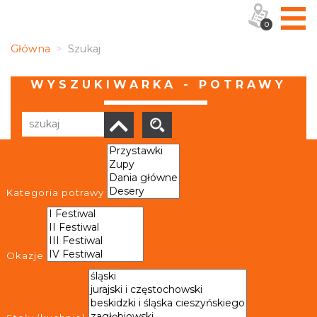
0
Główna
Szukaj
WYSZUKIWARKA - POTRAWY
Liczba elementów:
5
Kategoria potrawy
Okazje
Żur śląski
Żur śląski