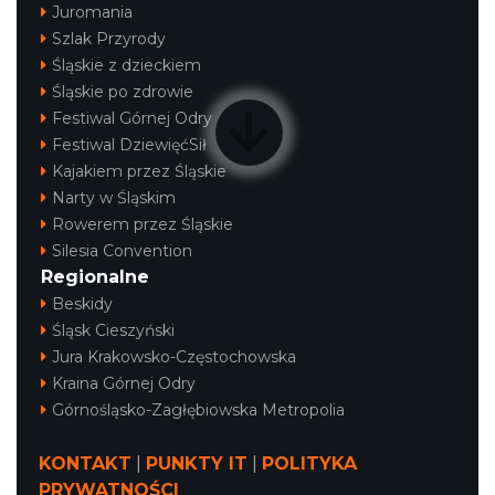
Juromania
Szlak Przyrody
Śląskie z dzieckiem
Śląskie po zdrowie
Festiwal Górnej Odry
Festiwal DziewięćSił
Kajakiem przez Śląskie
Narty w Śląskim
Rowerem przez Śląskie
Silesia Convention
Regionalne
Beskidy
Śląsk Cieszyński
Jura Krakowsko-Częstochowska
Kraina Górnej Odry
Górnośląsko-Zagłębiowska Metropolia
KONTAKT
|
PUNKTY IT
|
POLITYKA
PRYWATNOŚCI