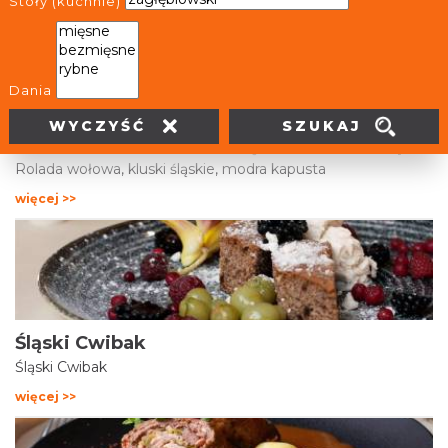
więcej >>
Stoły (kuchnie)
Dania
SZUKAJ
WYCZYŚĆ
Rolada wołowa, kluski śląskie, modra kapusta
Rolada wołowa, kluski śląskie, modra kapusta
więcej >>
Śląski Cwibak
Śląski Cwibak
więcej >>