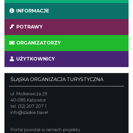
INFORMACJE
POTRAWY
ORGANIZATORZY
UŻYTKOWNICY
ŚLĄSKA ORGANIZACJA TURYSTYCZNA
ul. Mickiewicza 29
40-085 Katowice
tel. (32) 207 207 1
info@slaskie.travel
Portal powstał w ramach projektu