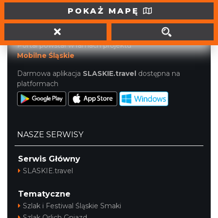
tel. (32) 207 207 1
POKAŻ MAPĘ
info@slaskie.travel
Portal powstał w ramach projektu
Mobilne Śląskie
Darmowa aplikacja
SLASKIE.travel
dostępna na
platformach
NASZE SERWISY
Serwis Główny
SLASKIE.travel
Tematyczne
Szlak i Festiwal Śląskie Smaki
Szlak Orlich Gniazd