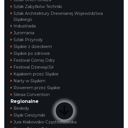
Szlak Zabytków Techniki
Szlak Architektury Drewnianej Województwa
Śląskiego
Industriada
Juromania
Szlak Przyrody
Śląskie z dzieckiem
Śląskie po zdrowie
Festiwal Górnej Odry
Festiwal DziewięćSił
Kajakiem przez Śląskie
Narty w Śląskim
Rowerem przez Śląskie
Silesia Convention
Regionalne
Beskidy
Śląsk Cieszyński
Jura Krakowsko-Częstochowska