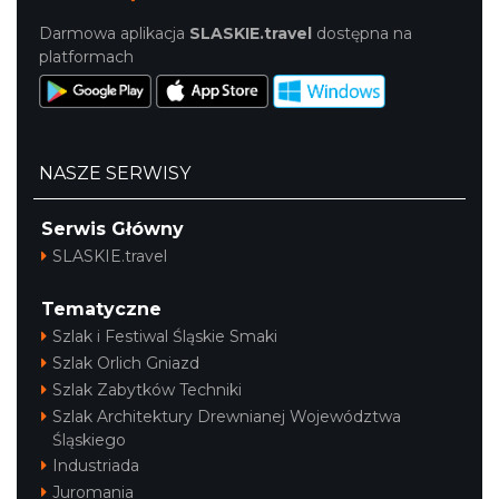
Darmowa aplikacja
SLASKIE.travel
dostępna na
platformach
NASZE SERWISY
Serwis Główny
SLASKIE.travel
Tematyczne
Szlak i Festiwal Śląskie Smaki
Szlak Orlich Gniazd
Szlak Zabytków Techniki
Szlak Architektury Drewnianej Województwa
Śląskiego
Industriada
Juromania