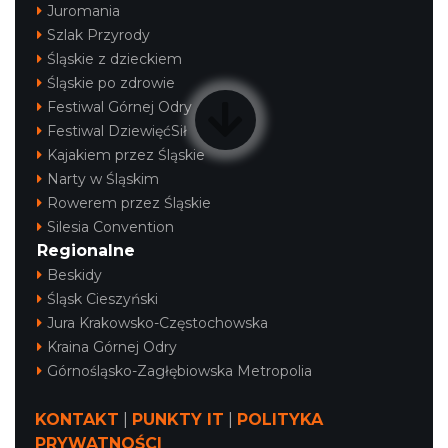
Juromania
Szlak Przyrody
Śląskie z dzieckiem
Śląskie po zdrowie
Festiwal Górnej Odry
Festiwal DziewięćSił
Kajakiem przez Śląskie
Narty w Śląskim
Rowerem przez Śląskie
Silesia Convention
Regionalne
Beskidy
Śląsk Cieszyński
Jura Krakowsko-Częstochowska
Kraina Górnej Odry
Górnośląsko-Zagłębiowska Metropolia
KONTAKT
|
PUNKTY IT
|
POLITYKA
PRYWATNOŚCI