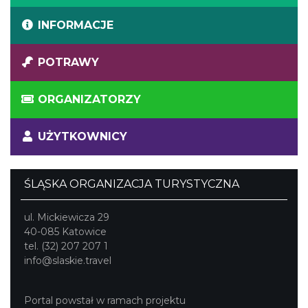
INFORMACJE
POTRAWY
ORGANIZATORZY
UŻYTKOWNICY
ŚLĄSKA ORGANIZACJA TURYSTYCZNA
ul. Mickiewicza 29
40-085 Katowice
tel. (32) 207 207 1
info@slaskie.travel
Portal powstał w ramach projektu