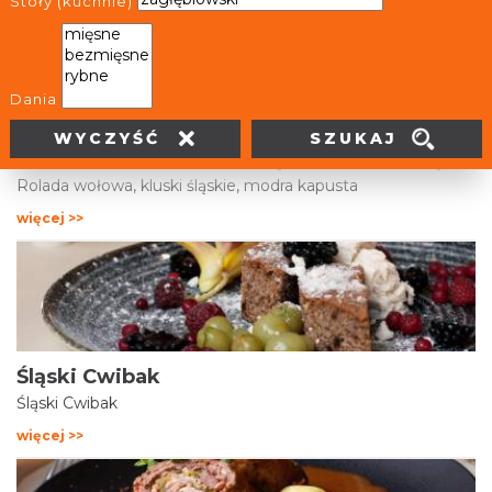
więcej >>
Stoły (kuchnie)
Dania
SZUKAJ
WYCZYŚĆ
Rolada wołowa, kluski śląskie, modra kapusta
Rolada wołowa, kluski śląskie, modra kapusta
więcej >>
Śląski Cwibak
Śląski Cwibak
więcej >>