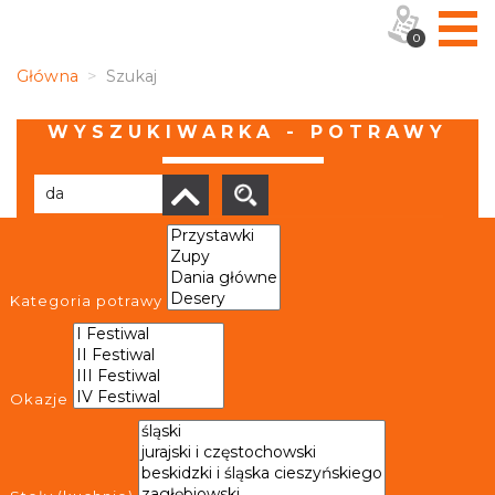
0
Główna
Szukaj
WYSZUKIWARKA - POTRAWY
Liczba elementów:
5
Kategoria potrawy
Okazje
Żur śląski
Żur śląski