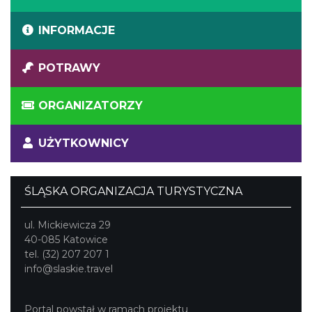
INFORMACJE
POTRAWY
ORGANIZATORZY
UŻYTKOWNICY
ŚLĄSKA ORGANIZACJA TURYSTYCZNA
ul. Mickiewicza 29
40-085 Katowice
tel. (32) 207 207 1
info@slaskie.travel
Portal powstał w ramach projektu