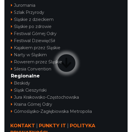
Juromania
Szlak Przyrody
Śląskie z dzieckiem
Śląskie po zdrowie
Festiwal Górnej Odry
Festiwal DziewięćSił
Kajakiem przez Śląskie
Narty w Śląskim
Rowerem przez Śląskie
Silesia Convention
Regionalne
Beskidy
Śląsk Cieszyński
Jura Krakowsko-Częstochowska
Kraina Górnej Odry
Górnośląsko-Zagłębiowska Metropolia
KONTAKT
|
PUNKTY IT
|
POLITYKA