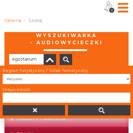
0
Główna
Szukaj
WYSZUKIWARKA
- AUDIOWYCIECZKI
Region Turystyczny / Szlak Tematyczny
Brak wyników
Miejscowość
OBIEKTY I MIEJSCA