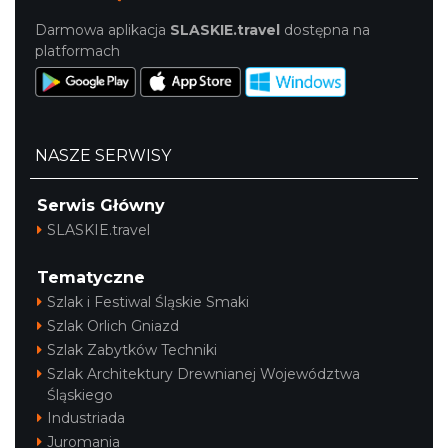
Darmowa aplikacja
SLASKIE.travel
dostępna na
platformach
NASZE SERWISY
Serwis Główny
SLASKIE.travel
Tematyczne
Szlak i Festiwal Śląskie Smaki
Szlak Orlich Gniazd
Szlak Zabytków Techniki
Szlak Architektury Drewnianej Województwa
Śląskiego
Industriada
Juromania