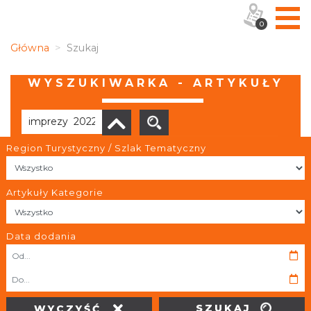
0
Główna
Szukaj
WYSZUKIWARKA - ARTYKUŁY
Region Turystyczny / Szlak Tematyczny
Brak wyników
Artykuły Kategorie
Data dodania
OBIEKTY I MIEJSCA
TRASY
SZUKAJ
WYCZYŚĆ