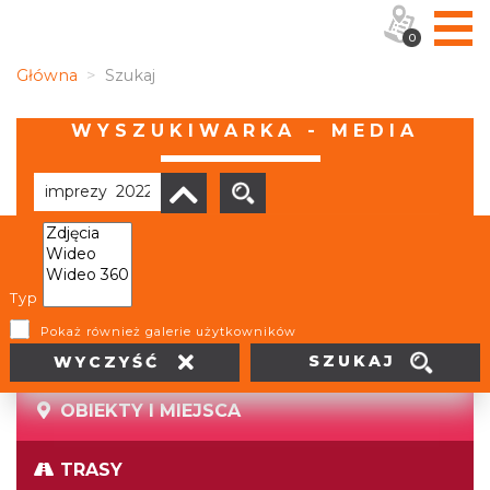
0
Główna
Szukaj
WYSZUKIWARKA - MEDIA
Brak wyników
Typ
Pokaż również galerie użytkowników
SZUKAJ
WYCZYŚĆ
OBIEKTY I MIEJSCA
TRASY