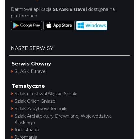
Darmowa aplikacja
SLASKIE.travel
dostępna na
platformach
NASZE SERWISY
Serwis Główny
SLASKIE.travel
Tematyczne
Szlak i Festiwal Śląskie Smaki
Szlak Orlich Gniazd
Szlak Zabytków Techniki
Szlak Architektury Drewnianej Województwa
Śląskiego
Industriada
Juromania