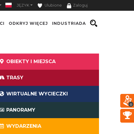
JĘZYK
Ulubione
Zaloguj
CI
ODKRYJ WIĘCEJ
INDUSTRIADA
OBIEKTY I MIEJSCA
TRASY
WIRTUALNE WYCIECZKI
0
PANORAMY
WYDARZENIA