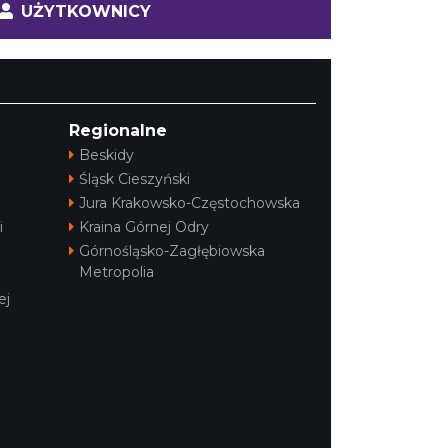
UŻYTKOWNICY
Regionalne
Beskidy
Śląsk Cieszyński
Jura Krakowsko-Częstochowska
i
Kraina Górnej Odry
Górnośląsko-Zagłębiowska
Metropolia
ej