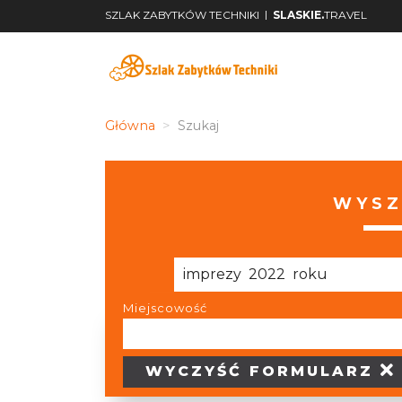
|
SZLAK ZABYTKÓW TECHNIKI
SLASKIE.
TRAVEL
Główna
Szukaj
WYSZ
Miejscowość
WYCZYŚĆ
FORMULARZ