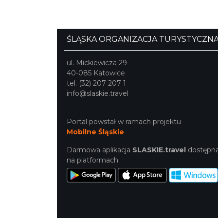
ŚLĄSKA ORGANIZACJA TURYSTYCZN
ul. Mickiewicza 29
40-085 Katowice
tel. (32) 207 207 1
info@slaskie.travel
Portal powstał w ramach projektu
Mobilne Śląskie
Darmowa aplikacja
SLASKIE.travel
dostępn
na platformach