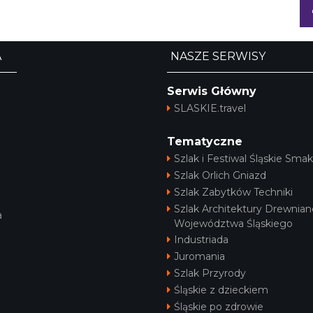
A
NASZE SERWISY
Serwis Główny
SLASKIE.travel
Tematyczne
Szlak i Festiwal Śląskie Smak
Szlak Orlich Gniazd
Szlak Zabytków Techniki
Szlak Architektury Drewnian
a
Województwa Śląskiego
Industriada
Juromania
Szlak Przyrody
Śląskie z dzieckiem
Śląskie po zdrowie