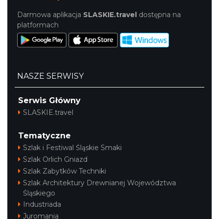
Darmowa aplikacja
SLASKIE.travel
dostępna na
platformach
NASZE SERWISY
Serwis Główny
SLASKIE.travel
Tematyczne
Szlak i Festiwal Śląskie Smaki
Szlak Orlich Gniazd
Szlak Zabytków Techniki
Szlak Architektury Drewnianej Województwa
Śląskiego
Industriada
Juromania