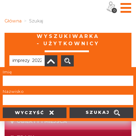
0
Główna
Szukaj
WYSZUKIWARKA
- UŻYTKOWNICY
Imię
Brak wyników
Nazwisko
SZUKAJ
WYCZYŚĆ
OBIEKTY I MIEJSCA