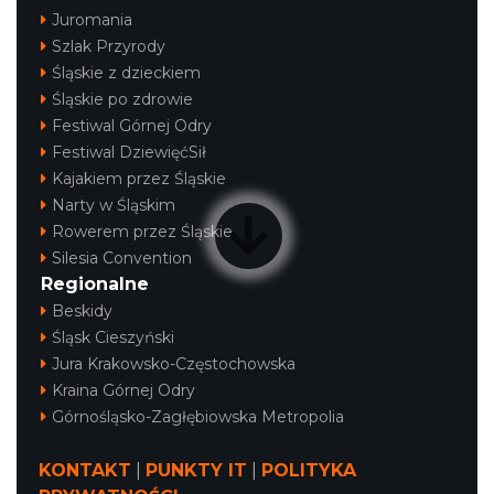
Juromania
Szlak Przyrody
Śląskie z dzieckiem
Śląskie po zdrowie
Festiwal Górnej Odry
Festiwal DziewięćSił
Kajakiem przez Śląskie
Narty w Śląskim
Rowerem przez Śląskie
Silesia Convention
Regionalne
Beskidy
Śląsk Cieszyński
Jura Krakowsko-Częstochowska
Kraina Górnej Odry
Górnośląsko-Zagłębiowska Metropolia
KONTAKT
|
PUNKTY IT
|
POLITYKA