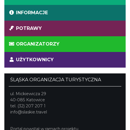
INFORMACJE
POTRAWY
ORGANIZATORZY
UŻYTKOWNICY
ŚLĄSKA ORGANIZACJA TURYSTYCZNA
ul. Mickiewicza 29
40-085 Katowice
tel. (32) 207 207 1
info@slaskie.travel
Portal powstał w ramach projektu