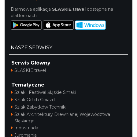
Darmowa aplikacja
SLASKIE.travel
dostępna na
platformach
NASZE SERWISY
Serwis Główny
SLASKIE.travel
Tematyczne
Szlak i Festiwal Śląskie Smaki
Szlak Orlich Gniazd
Szlak Zabytków Techniki
Szlak Architektury Drewnianej Województwa
Śląskiego
Industriada
Juromania