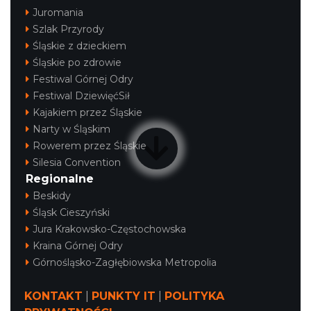
Juromania
Szlak Przyrody
Śląskie z dzieckiem
Śląskie po zdrowie
Festiwal Górnej Odry
Festiwal DziewięćSił
Kajakiem przez Śląskie
Narty w Śląskim
Rowerem przez Śląskie
Silesia Convention
Regionalne
Beskidy
Śląsk Cieszyński
Jura Krakowsko-Częstochowska
Kraina Górnej Odry
Górnośląsko-Zagłębiowska Metropolia
KONTAKT
|
PUNKTY IT
|
POLITYKA