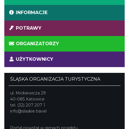
INFORMACJE
POTRAWY
ORGANIZATORZY
UŻYTKOWNICY
ŚLĄSKA ORGANIZACJA TURYSTYCZNA
ul. Mickiewicza 29
40-085 Katowice
tel. (32) 207 207 1
info@slaskie.travel
Portal powstał w ramach projektu