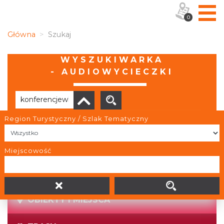
0
Główna
Szukaj
WYSZUKIWARKA
- AUDIOWYCIECZKI
Region Turystyczny / Szlak Tematyczny
Brak wyników
Miejscowość
OBIEKTY I MIEJSCA