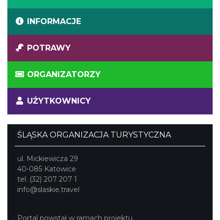
INFORMACJE
POTRAWY
ORGANIZATORZY
UŻYTKOWNICY
ŚLĄSKA ORGANIZACJA TURYSTYCZNA
ul. Mickiewicza 29
40-085 Katowice
tel. (32) 207 207 1
info@slaskie.travel
Portal powstał w ramach projektu