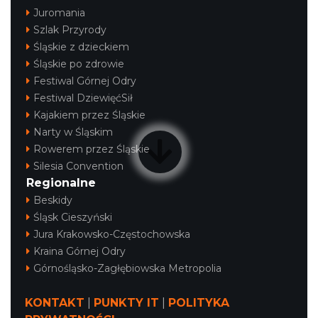
Juromania
Szlak Przyrody
Śląskie z dzieckiem
Śląskie po zdrowie
Festiwal Górnej Odry
Festiwal DziewięćSił
Kajakiem przez Śląskie
Narty w Śląskim
Rowerem przez Śląskie
Silesia Convention
Regionalne
Beskidy
Śląsk Cieszyński
Jura Krakowsko-Częstochowska
Kraina Górnej Odry
Górnośląsko-Zagłębiowska Metropolia
KONTAKT
|
PUNKTY IT
|
POLITYKA