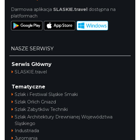
Darmowa aplikacja
SLASKIE.travel
dostępna na
platformach
NASZE SERWISY
Serwis Główny
SLASKIE.travel
Tematyczne
Szlak i Festiwal Śląskie Smaki
Szlak Orlich Gniazd
Szlak Zabytków Techniki
Szlak Architektury Drewnianej Województwa
Śląskiego
Industriada
Juromania