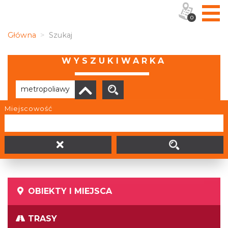
0
Główna
Szukaj
WYSZUKIWARKA
Miejscowość
Brak wyników
OBIEKTY I MIEJSCA
TRASY