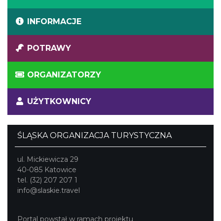
INFORMACJE
POTRAWY
ORGANIZATORZY
UŻYTKOWNICY
ŚLĄSKA ORGANIZACJA TURYSTYCZNA
ul. Mickiewicza 29
40-085 Katowice
tel. (32) 207 207 1
info@slaskie.travel
Portal powstał w ramach projektu