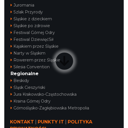
Juromania
Szlak Przyrody
Śląskie z dzieckiem
Śląskie po zdrowie
Festiwal Górnej Odry
Festiwal DziewięćSił
Kajakiem przez Śląskie
Narty w Śląskim
Rowerem przez Śląskie
Silesia Convention
Regionalne
Beskidy
Śląsk Cieszyński
Jura Krakowsko-Częstochowska
Kraina Górnej Odry
Górnośląsko-Zagłębiowska Metropolia
KONTAKT
|
PUNKTY IT
|
POLITYKA