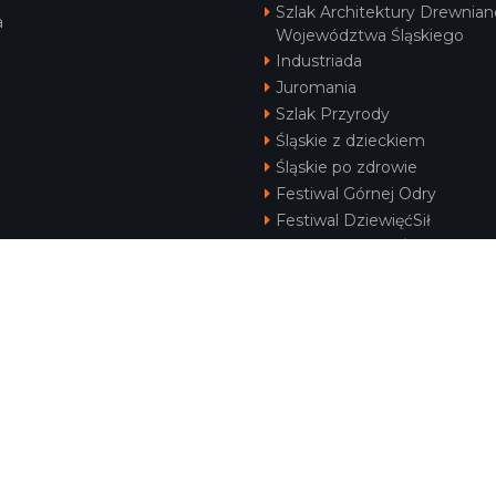
Szlak Architektury Drewnian
a
Województwa Śląskiego
Industriada
Juromania
Szlak Przyrody
Śląskie z dzieckiem
Śląskie po zdrowie
Festiwal Górnej Odry
Festiwal DziewięćSił
Kajakiem przez Śląskie
Narty w Śląskim
Rowerem przez Śląskie
Silesia Convention
KONTAKT
|
PUNKTY IT
|