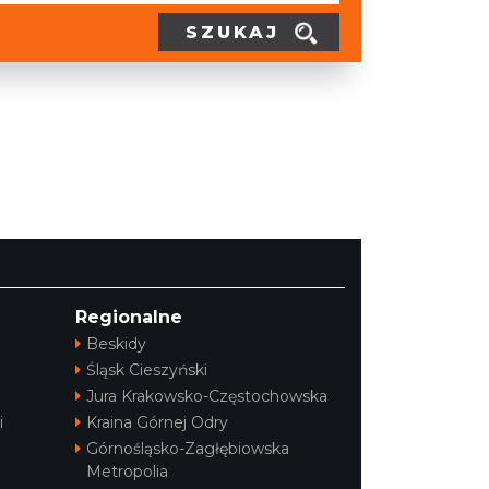
SZUKAJ
Regionalne
Beskidy
Śląsk Cieszyński
Jura Krakowsko-Częstochowska
i
Kraina Górnej Odry
Górnośląsko-Zagłębiowska
Metropolia