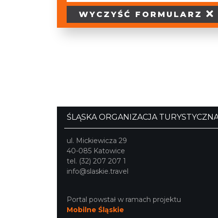
WYCZYŚĆ
FORMULARZ
ŚLĄSKA ORGANIZACJA TURYSTYCZN
ul. Mickiewicza 29
40-085 Katowice
tel. (32) 207 207 1
info@slaskie.travel
Portal powstał w ramach projektu
Mobilne Śląskie