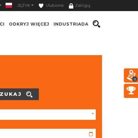
JĘZYK
Ulubione
Zaloguj
CI
ODKRYJ WIĘCEJ
INDUSTRIADA
0
ZUKAJ