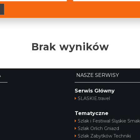
Brak wyników
A
NASZE SERWISY
Serwis Główny
SLASKIE.travel
Tematyczne
Szlak i Festiwal Śląskie Smak
Szlak Orlich Gniazd
Szlak Zabytków Techniki