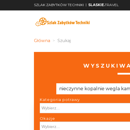
|
SZLAK ZABYTKÓW TECHNIKI
SLASKIE.
TRAVEL
Główna
Szukaj
WYSZUKIWA
Kategoria potrawy
Kategoria potrawy
Okazje
Okazje