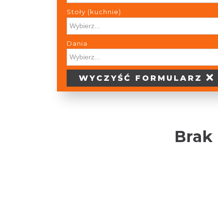
Stoły (kuchnie)
Stoły (kuchnie)
Dania
Dania
WYCZYŚĆ
FORMULARZ
Brak