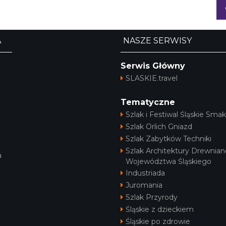
A
NASZE SERWISY
Serwis Główny
SLASKIE.travel
Tematyczne
Szlak i Festiwal Śląskie Smak
Szlak Orlich Gniazd
Szlak Zabytków Techniki
Szlak Architektury Drewnian
a
Województwa Śląskiego
Industriada
Juromania
Szlak Przyrody
Śląskie z dzieckiem
Śląskie po zdrowie