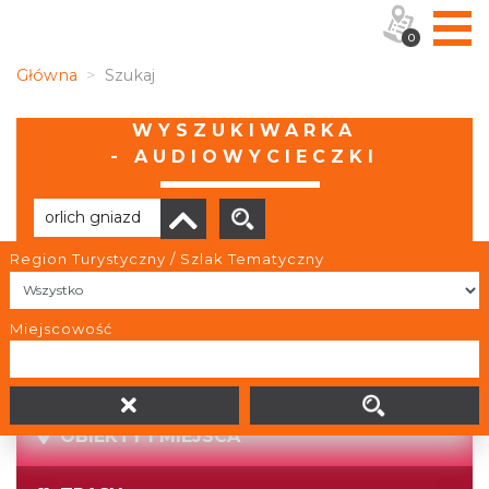
0
Główna
Szukaj
WYSZUKIWARKA
- AUDIOWYCIECZKI
Region Turystyczny / Szlak Tematyczny
Brak wyników
Miejscowość
OBIEKTY I MIEJSCA