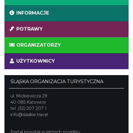
INFORMACJE
POTRAWY
ORGANIZATORZY
UŻYTKOWNICY
ŚLĄSKA ORGANIZACJA TURYSTYCZNA
ul. Mickiewicza 29
40-085 Katowice
tel. (32) 207 207 1
info@slaskie.travel
Portal powstał w ramach projektu