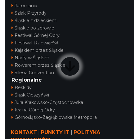
Juromania
Szlak Przyrody
Śląskie z dzieckiem
Śląskie po zdrowie
Festiwal Górnej Odry
Festiwal DziewięćSił
Kajakiem przez Śląskie
Narty w Śląskim
Rowerem przez Śląskie
Silesia Convention
Regionalne
Beskidy
Śląsk Cieszyński
Jura Krakowsko-Częstochowska
Kraina Górnej Odry
Górnośląsko-Zagłębiowska Metropolia
KONTAKT
|
PUNKTY IT
|
POLITYKA