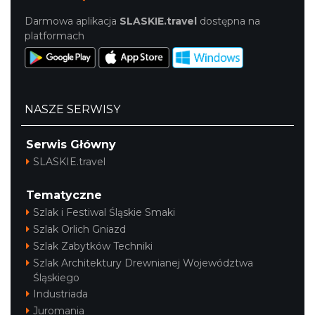
Darmowa aplikacja
SLASKIE.travel
dostępna na
platformach
NASZE SERWISY
Serwis Główny
SLASKIE.travel
Tematyczne
Szlak i Festiwal Śląskie Smaki
Szlak Orlich Gniazd
Szlak Zabytków Techniki
Szlak Architektury Drewnianej Województwa
Śląskiego
Industriada
Juromania