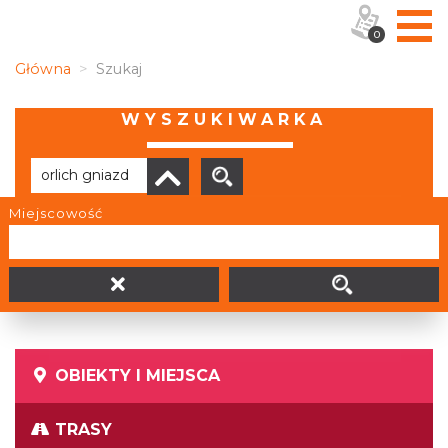
0
Główna
Szukaj
WYSZUKIWARKA
Miejscowość
Brak wyników
OBIEKTY I MIEJSCA
TRASY