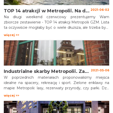
2021-06-02
TOP 14 atrakcji w Metropolii. Na długi weekend czerwcowy i nie tylko.
Na długi weekend czerwcowy prezentujemy Wam
zbiorcze zestawienie - TOP 14 atrakcji Metropolii GZM. Lista
ta oczywiście mogłaby być o wiele dłuższa, ale trzeba było
dokonać selekcji. W rezultacie wybraliśmy te obiekty i
więcej >>
miejsca, które są wielką dumą Metropolii. Znajdziecie tu
całe spektrum atrakcji od zabytków techniki, po cudowne
zielone miejsca odpoczynku i rekreacji. Zapraszamy do
eksplorowania Metropolii - nie tylko w długie weekendy ale
zawsze kiedy jest to możliwe. Kryje się tu jeszcze wiele
skarbów, które mogłyby zaciekawić a nawet zadziwić
niejednego turystę.
2021-05-06
Industrialne skarby Metropolii. Zabytki techniki, które trzeba koniecznie odwiedzić
W poprzednich materiałach proponowaliśmy miejsca
idealne na spacery, rekreację i sport. Zielone enklawy na
mapie Metropolii: lasy, rezerwaty przyrody, czy parki. Dziś
chcemy zachęcić do zwrócenia się w stronę industrialnego
więcej >>
oblicza Metropolii. Przemysł i działalność przemysłowa jest
nierozerwalnie związana z tym obszarem. Stanowi o jego
historii, tradycji, świadczy o wspaniałym dziedzictwie, które