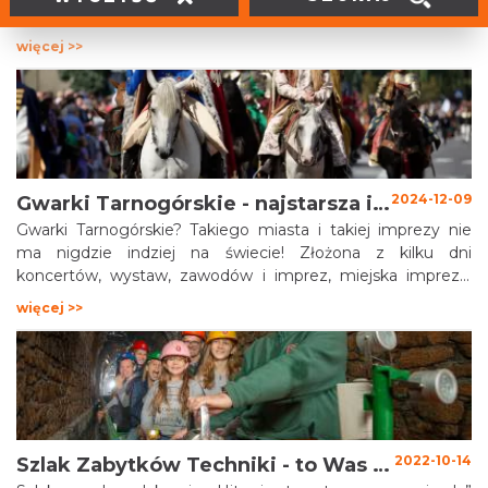
zwierzętami domowymi. Najnowsze badania mówią o tym,
że w Polsce żyje ponad 8 milionów psów. Według
więcej >>
najnowszych badań, około 37% właścicieli zwierząt
domowych w Polsce zabiera swoje zwierzęta na wakacje.
Postanowiliśmy więc zebrać informacje do jakich atrakcji
turystycznych w Śląskim można wejść z psem.
2024-12-09
Gwarki Tarnogórskie - najstarsza impreza w regionie!
Gwarki Tarnogórskie? Takiego miasta i takiej imprezy nie
ma nigdzie indziej na świecie! Złożona z kilku dni
koncertów, wystaw, zawodów i imprez, miejska impreza,
jaki co roku odbywa się w Tarnowskich Górach. Jej finał,
więcej >>
organizowany od 1957 - skupiający kilka tysięcy osób
pochód historyczny - nie ma swojego odpowiednika w
Polsce, a może i na całym kontynencie!
2022-10-14
Szlak Zabytków Techniki - to Was zaskoczy