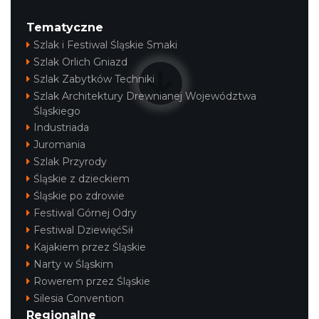
Tematyczne
Szlak i Festiwal Śląskie Smaki
Szlak Orlich Gniazd
Szlak Zabytków Techniki
Szlak Architektury Drewnianej Województwa
Śląskiego
Industriada
Juromania
Szlak Przyrody
Śląskie z dzieckiem
Śląskie po zdrowie
Festiwal Górnej Odry
Festiwal DziewięćSił
Kajakiem przez Śląskie
Narty w Śląskim
Rowerem przez Śląskie
Silesia Convention
Regionalne