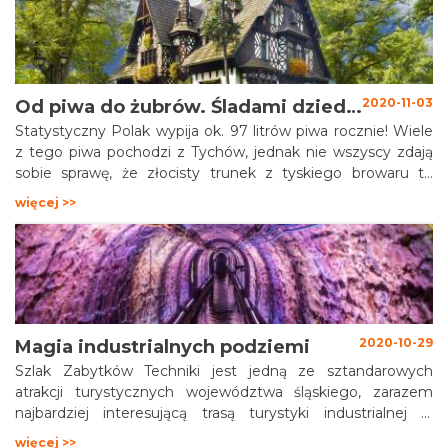
turystom prawie od dwudziestu lat, przypominając o
bogatej historii pociągów o rozstawie torów 785
milimetrów.
2020-11-03
Od piwa do żubrów. Śladami dziedzictwa Hochbergów pszczyńskich
Statystyczny Polak wypija ok. 97 litrów piwa rocznie! Wiele
z tego piwa pochodzi z Tychów, jednak nie wszyscy zdają
sobie sprawę, że złocisty trunek z tyskiego browaru to
dziedzictwo książąt na Pszczynie: Promnitzów, Anhaltów, a
więcej >>
zwłaszcza Hochbergów. Dziś o dziedzictwie Hochbergów –
i to nie tylko piwnym
2020-10-29
Magia industrialnych podziemi
Szlak Zabytków Techniki jest jedną ze sztandarowych
atrakcji turystycznych województwa śląskiego, zarazem
najbardziej interesującą trasą turystyki industrialnej w
Polsce. Nic dziwnego. Przez lata utrwalono obraz
więcej >>