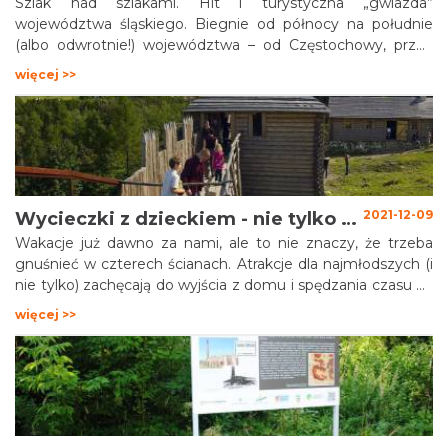
Szlak nad szlakami. Hit i turystyczna „gwiazda”
województwa śląskiego. Biegnie od północy na południe
(albo odwrotnie!) województwa – od Częstochowy, przez
Górnośląsko-Zagłębiowską Metropolię, aż po Ustroń i
więcej >>
Żywiec. W jego skład wchodzi ponad 40 obiektów
związanych z wieloma różnymi dziedzinami przemysłu.
2021-12-09
Wycieczki z dzieckiem - nie tylko na wakacje
Wakacje już dawno za nami, ale to nie znaczy, że trzeba
gnuśnieć w czterech ścianach. Atrakcje dla najmłodszych (i
nie tylko) zachęcają do wyjścia z domu i spędzania czasu na
świeżym powietrzu. Przedstawiamy kilka wybranych
więcej >>
propozycji z naszego regionu na aktywne spędzenie czasu
z dziećmi.