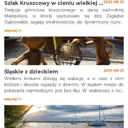
2021-08-13
Szlak Kruszcowy w cieniu wielkiej huty
Tradycje górnictwa kruszcowego w danej zachodniej
Małopolsce, w której usytuowało się dziś Zagłębie
Dąbrowskie, sięgają średniowiecza, ale dynamiczny rozwój
zagłębiowskiego przemysłu nastąpił dopiero w połowie XIX
więcej >>
w. Dzieje nieistniejących już często zakładów i
zapomnianych kolonii robotniczych przypomina
wyznakowany niedawno w Dąbrowie Górniczej Szlak
Kruszcowy, i o nim ten tekst.
2021-06-21
Śląskie z dzieckiem
Wielkimi krokami zbliżają się wakacje, a w wraz z nimi
krótsze i dłuższe wyjazdy z dziećmi. W śląskim miejsc do
pokazania najmłodszym jest bez liku. W większości z nich
nudzić nie będą się i rodzice. Zapraszam na mały przegląd
więcej >>
oferty dla najmłodszych. Jest w czym wybierać!