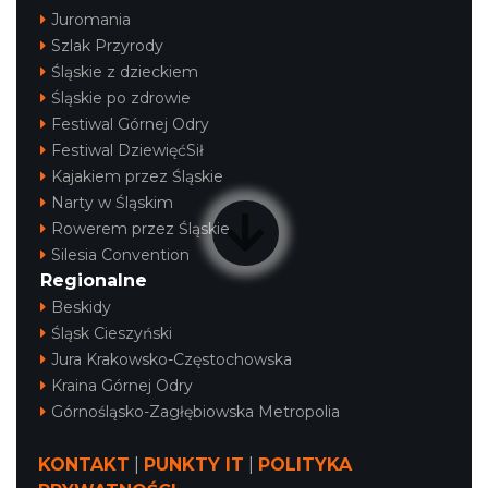
Juromania
Szlak Przyrody
Śląskie z dzieckiem
Śląskie po zdrowie
Festiwal Górnej Odry
Festiwal DziewięćSił
Kajakiem przez Śląskie
Narty w Śląskim
Rowerem przez Śląskie
Silesia Convention
Regionalne
Beskidy
Śląsk Cieszyński
Jura Krakowsko-Częstochowska
Kraina Górnej Odry
Górnośląsko-Zagłębiowska Metropolia
KONTAKT
|
PUNKTY IT
|
POLITYKA