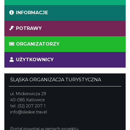
INFORMACJE
POTRAWY
ORGANIZATORZY
UŻYTKOWNICY
ŚLĄSKA ORGANIZACJA TURYSTYCZNA
ul. Mickiewicza 29
40-085 Katowice
tel. (32) 207 207 1
info@slaskie.travel
Portal powstał w ramach projektu