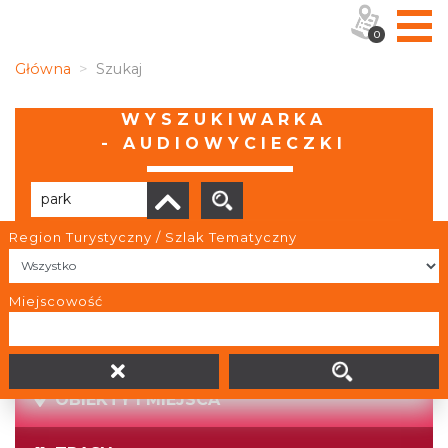
0
Główna
Szukaj
WYSZUKIWARKA
- AUDIOWYCIECZKI
Region Turystyczny / Szlak Tematyczny
Brak wyników
Miejscowość
OBIEKTY I MIEJSCA