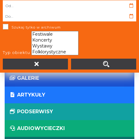
WIRTUALNE WYCIECZKI
PANORAMY
Szukaj tylko w archiwum
WYDARZENIA
Typ obiektu
AKTUALNOŚCI
GALERIE
ARTYKUŁY
PODSERWISY
AUDIOWYCIECZKI