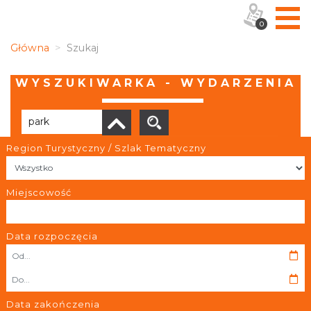
0
Główna
Szukaj
WYSZUKIWARKA - WYDARZENIA
Region Turystyczny / Szlak Tematyczny
Brak wyników
Miejscowość
Data rozpoczęcia
OBIEKTY I MIEJSCA
TRASY
Data zakończenia