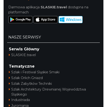
Darmowa aplikacja
SLASKIE.travel
dostępna na
platformach
NASZE SERWISY
Serwis Główny
SLASKIE.travel
Tematyczne
Szlak i Festiwal Śląskie Smaki
Szlak Orlich Gniazd
Szlak Zabytków Techniki
Szlak Architektury Drewnianej Województwa
Śląskiego
Industriada
Juromania